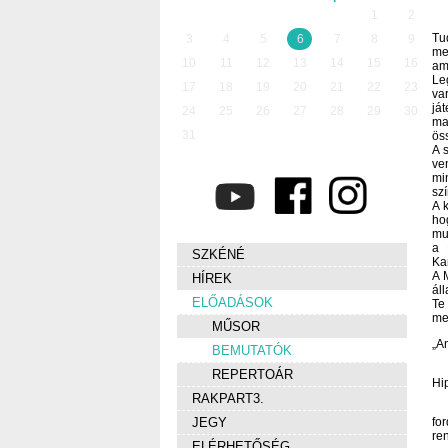
1
2
Tu
3
4
5
6
7
8
9
me
10
11
12
13
14
15
16
am
Le
17
18
19
20
21
22
23
va
já
24
25
26
27
28
29
30
ma
31
ös
A 
ve
mi
szí
A k
ho
mu
a 
SZKÉNÉ
Ka
A 
HÍREK
ál
ELŐADÁSOK
Te
me
MŰSOR
„A
BEMUTATÓK
REPERTOÁR
Hi
RAKPART3.
for
JEGY
re
ELÉRHETŐSÉG