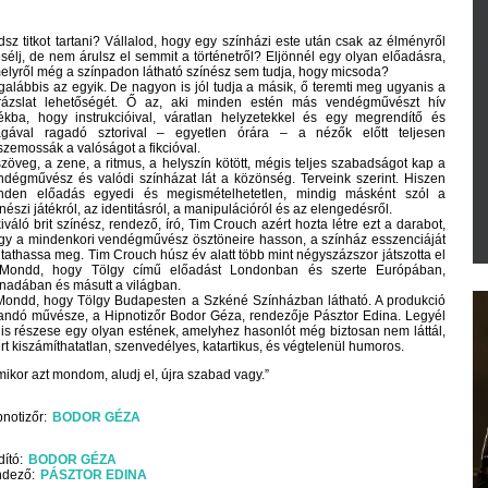
dsz titkot tartani? Vállalod, hogy egy színházi este után csak az élményről
sélj, de nem árulsz el semmit a történetről? Eljönnél egy olyan előadásra,
elyről még a színpadon látható színész sem tudja, hogy micsoda?
galábbis az egyik. De nagyon is jól tudja a másik, ő teremti meg ugyanis a
rázslat lehetőségét. Ő az, aki minden estén más vendégművészt hív
tékba, hogy instrukcióival, váratlan helyzetekkel és egy megrendítő és
gával ragadó sztorival – egyetlen órára – a nézők előtt teljesen
szemossák a valóságot a fikcióval.
szöveg, a zene, a ritmus, a helyszín kötött, mégis teljes szabadságot kap a
ndégművész és valódi színházat lát a közönség. Terveink szerint. Hiszen
nden előadás egyedi és megismételhetetlen, mindig másként szól a
nészi játékról, az identitásról, a manipulációról és az elengedésről.
iváló brit színész, rendező, író, Tim Crouch azért hozta létre ezt a darabot,
gy a mindenkori vendégművész ösztöneire hasson, a színház esszenciáját
tathassa meg. Tim Crouch húsz év alatt több mint négyszázszor játszotta el
Mondd, hogy Tölgy című előadást Londonban és szerte Európában,
nadában és másutt a világban.
Mondd, hogy Tölgy Budapesten a Szkéné Színházban látható. A produkció
landó művésze, a Hipnotizőr Bodor Géza, rendezője Pásztor Edina. Legyél
 is részese egy olyan estének, amelyhez hasonlót még biztosan nem láttál,
rt kiszámíthatatlan, szenvedélyes, katartikus, és végtelenül humoros.
mikor azt mondom, aludj el, újra szabad vagy.”
pnotizőr
BODOR GÉZA
dító
BODOR GÉZA
ndező
PÁSZTOR EDINA