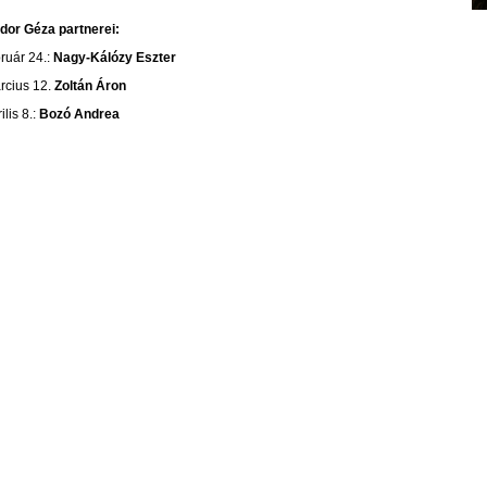
dor Géza partnerei:
bruár 24.:
Nagy-Kálózy Eszter
rcius 12.
Zoltán Áron
ilis 8.:
Bozó Andrea