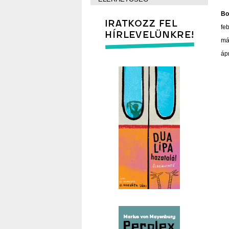
Bo
fe
má
ápr