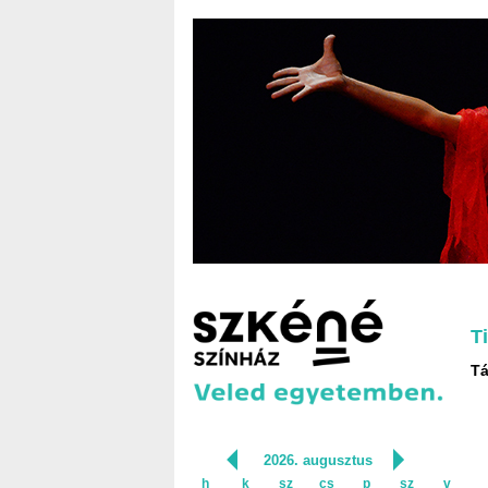
T
Tá
2026. augusztus
h
k
sz
cs
p
sz
v