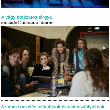
A vágy titokzatos tárgya
filmadaptáció ősbemutató a másodikon
Színházi nevelési előadások iskolai osztályoknak