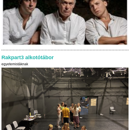
Rakpart3 alkotótábor
egyetemistáknak