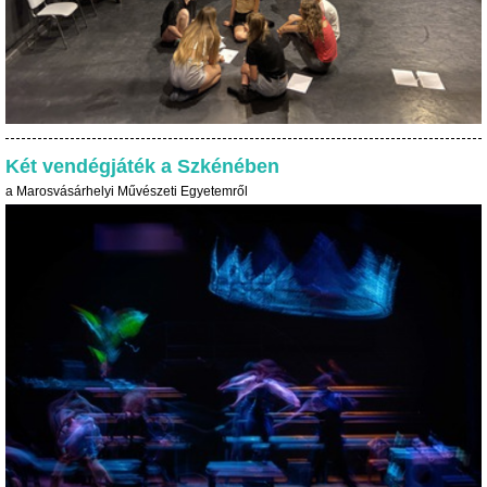
Két vendégjáték a Szkénében
a Marosvásárhelyi Művészeti Egyetemről