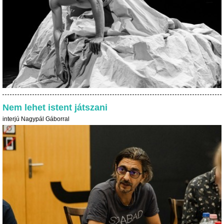
Nem lehet istent játszani
interjú Nagypál Gáborral