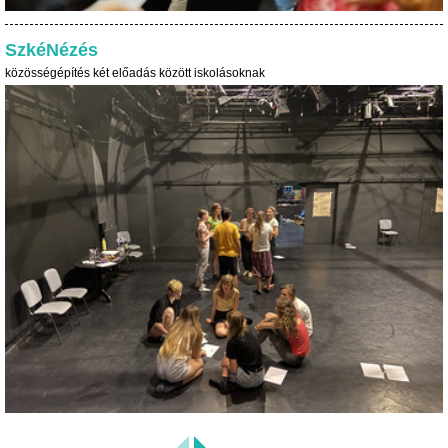
SzkéNézés
közösségépítés két előadás között iskolásoknak