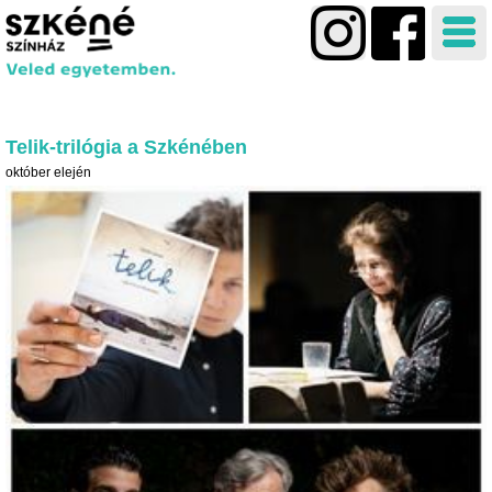
Telik-trilógia a Szkénében
október elején