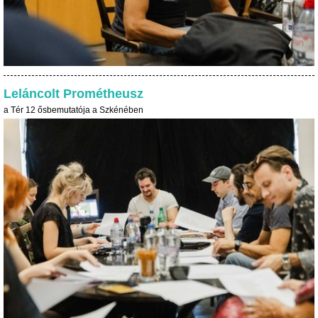
Leláncolt Prométheusz
a Tér 12 ősbemutatója a Szkénében