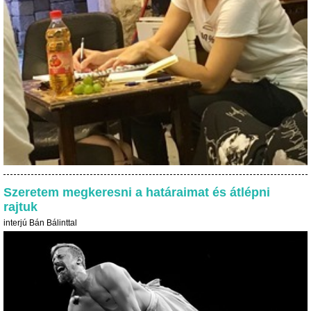
Szeretem megkeresni a határaimat és átlépni
rajtuk
interjú Bán Bálinttal