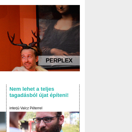
PERPLEX
,
Nem lehet a teljes
tagadásból újat építeni!
interjú Valcz Péterrel