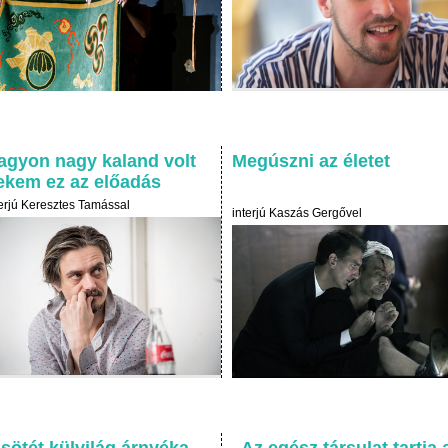
agyon nagy kaland volt
Megúszni az életet
ekem ez az előadás
terjú Keresztes Tamással
interjú Kaszás Gergővel
 sötét külvilág árnyéka
„Az egész társulat tartja 