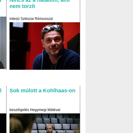
nem torzít
interjú Szikszai Rémusszal
l
Sok múlott a Kohlhaas-on
beszélgetés Hegymegi Mátéval