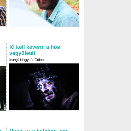
Ki kell keverni a hős
vegyületét
interjú Nagypál Gáborral
a
Nincs az a hatalom, ami