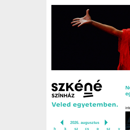
N
e
in
2026. augusztus
h
k
sz
cs
p
sz
v