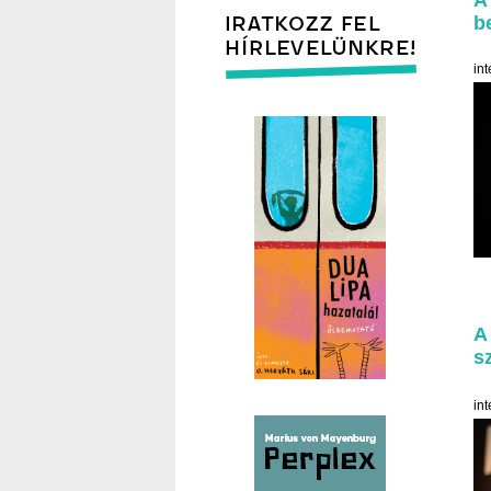
b
int
A
s
in