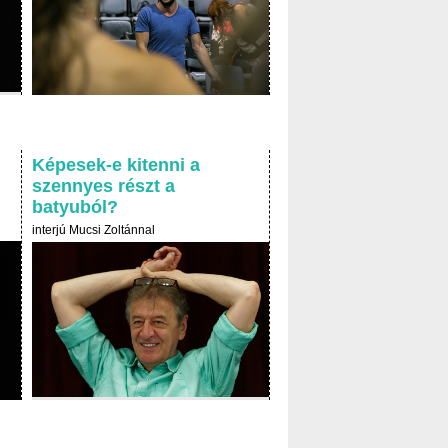
Képesek-e kitenni a
szennyes részt a
batyuból?
interjú Mucsi Zoltánnal