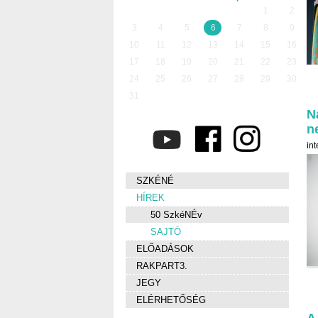
1
2
3
4
5
6
7
8
9
10
11
12
13
14
15
16
17
18
19
20
21
22
23
24
25
26
27
28
29
30
31
N
n
in
SZKÉNÉ
HÍREK
50 SzkéNÉv
SAJTÓ
ELŐADÁSOK
RAKPART3.
JEGY
ELÉRHETŐSÉG
A