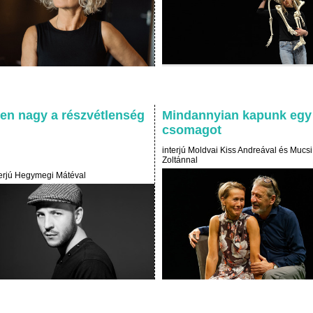
gen nagy a részvétlenség
Mindannyian kapunk egy
csomagot
interjú Moldvai Kiss Andreával és Mucsi
Zoltánnal
terjú Hegymegi Mátéval