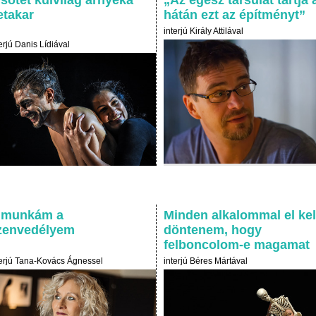
etakar
hátán ezt az építményt”
interjú Király Attilával
erjú Danis Lídiával
 munkám a
Minden alkalommal el kel
zenvedélyem
döntenem, hogy
felboncolom-e magamat
terjú Tana-Kovács Ágnessel
interjú Béres Mártával