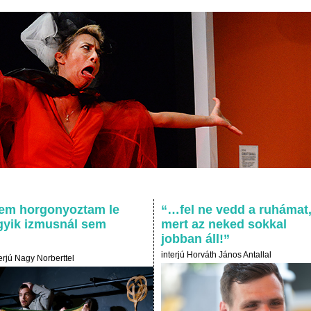
em horgonyoztam le
“…fel ne vedd a ruhámat
gyik izmusnál sem
mert az neked sokkal
jobban áll!”
interjú Horváth János Antallal
terjú Nagy Norberttel