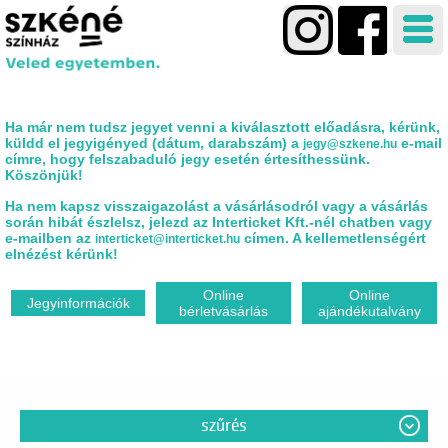
Ha már nem tudsz jegyet venni a kiválasztott előadásra, kérünk,
küldd el jegyigényed (dátum, darabszám) a
e-mail
jegy@szkene.hu
címre, hogy felszabaduló jegy esetén értesíthessünk.
Köszönjük!
Ha nem kapsz visszaigazolást a vásárlásodról vagy a vásárlás
során hibát észlelsz, jelezd az Interticket Kft.-nél chatben vagy
e-mailben az
címen. A kellemetlenségért
interticket@interticket.hu
elnézést kérünk!
Online
Online
Jegyinformációk
bérletvásárlás
ajándékutalvány