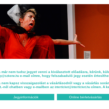
 már nem tudsz jegyet venni a kiválasztott előadásra, kérünk, kü
e-mail címre, hogy felszabaduló jegy esetén értesíth
gy@szkene.hu
 nem kapsz visszaigazolást a vásárlásodról vagy a vásárlás során h
t.-nél chatben vagy e-mailben az
címen. A ke
interticket@interticket.hu
Jegyinformációk
Online bérletvásárlás