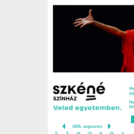
Ha
je
Ha
Kf
2026. augusztus
h
k
sz
cs
p
sz
v