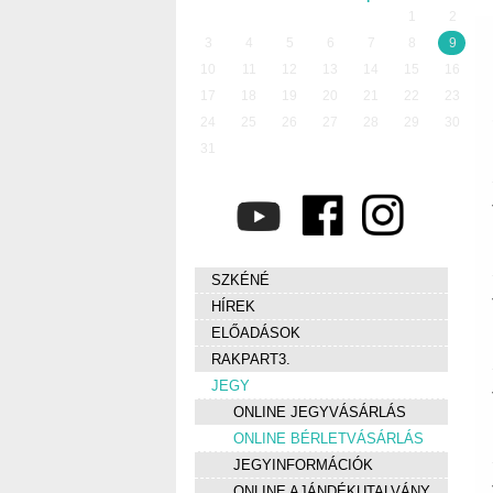
1
2
3
4
5
6
7
8
9
10
11
12
13
14
15
16
17
18
19
20
21
22
23
24
25
26
27
28
29
30
31
SZKÉNÉ
HÍREK
ELŐADÁSOK
RAKPART3.
JEGY
ONLINE JEGYVÁSÁRLÁS
ONLINE BÉRLETVÁSÁRLÁS
JEGYINFORMÁCIÓK
ONLINE AJÁNDÉKUTALVÁNY