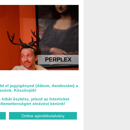
PERPLEX
ldd el jegyigényed (dátum, darabszám) a
essünk. Köszönjük!
ibát észlelsz, jelezd az Interticket
llemetlenségért elnézést kérünk!
Online ajándékutalvány