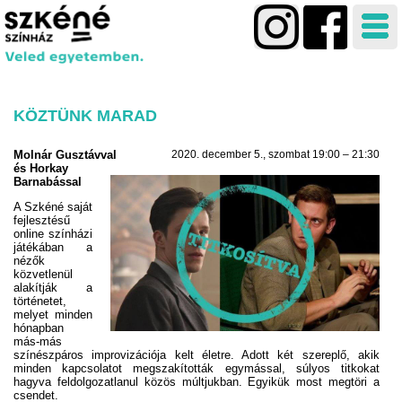
KÖZTÜNK MARAD
Molnár Gusztávval
2020. december 5., szombat 19:00
–
21:30
és Horkay
Barnabással
A Szkéné saját
fejlesztésű
online színházi
játékában a
nézők
közvetlenül
alakítják a
történetet,
melyet minden
hónapban
más-más
színészpáros improvizációja kelt életre. Adott két szereplő, akik
minden kapcsolatot megszakították egymással, súlyos titkokat
hagyva feldolgozatlanul közös múltjukban. Egyikük most megtöri a
csendet.