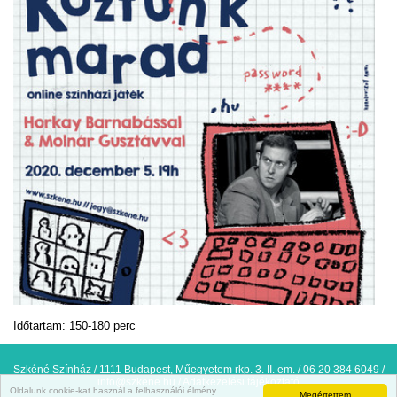
Időtartam: 150-180 perc
Szkéné Színház / 1111 Budapest, Műegyetem rkp. 3. II. em. / 06 20 384 6049 /
info@szkene.hu
/
Adatkezelési tájékoztató
Oldalunk cookie-kat használ a felhasználói élmény
Megértettem