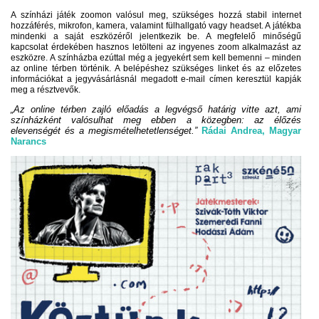
A színházi játék zoomon valósul meg, szükséges hozzá stabil internet
hozzáférés, mikrofon, kamera, valamint fülhallgató vagy headset. A játékba
mindenki a saját eszközéről jelentkezik be. A megfelelő minőségű
kapcsolat érdekében hasznos letölteni az ingyenes zoom alkalmazást az
eszközre. A színházba ezúttal még a jegyekért sem kell bemenni – minden
az online térben történik. A belépéshez szükséges linket és az előzetes
információkat a jegyvásárlásnál megadott e-mail címen keresztül kapják
meg a résztvevők.
„Az online térben zajló előadás a legvégső határig vitte azt, ami
színházként valósulhat meg ebben a közegben: az élőzés
elevenségét és a megismételhetetlenséget.”
Rádai Andrea, Magyar
Narancs