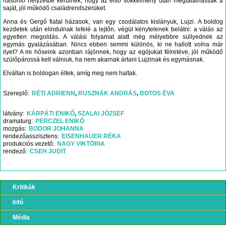
hasonló helyzetbe kerülnek, hogy az első sokkélmény után megtalálhassák a
saját, jól működő családrendszerüket.
Anna és Gergő fiatal házasok, van egy csodálatos kislányuk, Lujzi. A boldog
kezdetek után elindulnak lefelé a lejtőn, végül kénytelenek belátni: a válás az
egyetlen megoldás. A válási folyamat alatt még mélyebbre süllyednek az
egymás gyalázásában. Nincs ebben semmi különös, ki ne hallott volna már
ilyet? A mi hőseink azonban rájönnek, hogy az egójukat félretéve, jól működő
szülőpárossá kell válniuk, ha nem akarnak ártani Lujzinak és egymásnak.
Elváltan is boldogan éltek, amíg meg nem haltak.
Szereplő
RÉTI ADRIENN
RUSZNÁK ANDRÁS
BOTOS ÉVA
látvány
KÁRPÁTI ENIKŐ
SZALAI JÓZSEF
dramaturg
PERCZEL ENIKŐ
mozgás
BODOR JOHANNA
rendezőasszisztens
EISENHAUER RÉKA
produkciós vezető
NAGY VIKTÓRIA
rendező
CSEH JUDIT
Kritikák
Infó
Média