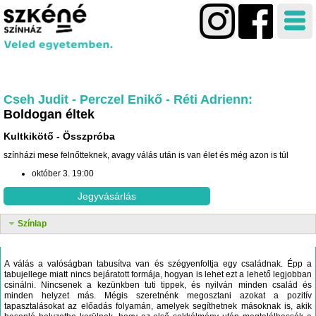
Cseh Judit - Perczel Enikő - Réti Adrienn
Boldogan éltek
Kultkikötő
Összpróba
színházi mese felnőtteknek, avagy válás után is van élet és még azon is túl
október 3. 19:00
Jegyvásárlás
Színlap
A válás a valóságban tabusítva van és szégyenfoltja egy családnak. Épp a
tabujellege miatt nincs bejáratott formája, hogyan is lehet ezt a lehető legjobban
csinálni. Nincsenek a kezünkben tuti tippek, és nyilván minden család és
minden helyzet más. Mégis szeretnénk megosztani azokat a pozitív
tapasztalásokat az előadás folyamán, amelyek segíthetnek másoknak is, akik