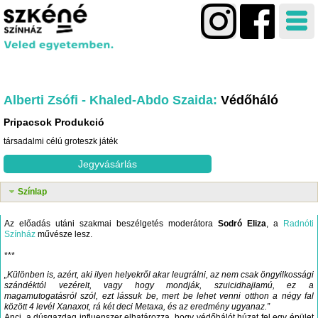
Alberti Zsófi - Khaled-Abdo Szaida
Védőháló
Pripacsok Produkció
társadalmi célú groteszk játék
Jegyvásárlás
Színlap
Az előadás utáni szakmai beszélgetés moderátora
Sodró Eliza
, a
Radnóti
Színház
művésze lesz.
***
„Különben is, azért, aki ilyen helyekről akar leugrálni, az nem csak öngyilkossági
szándéktól vezérelt, vagy hogy mondják, szuicidhajlamú, ez a
magamutogatásról szól, ezt lássuk be, mert be lehet venni otthon a négy fal
között 4 levél Xanaxot, rá két deci Metaxa, és az eredmény ugyanaz.”
Anci, a dúsgazdag influenszer elhatározza, hogy védőhálót húzat fel egy épület