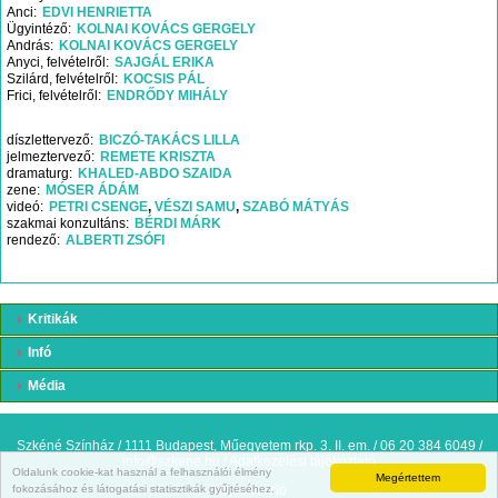
Anci
EDVI HENRIETTA
Ügyintéző
KOLNAI KOVÁCS GERGELY
András
KOLNAI KOVÁCS GERGELY
Anyci
felvételről
SAJGÁL ERIKA
Szilárd
felvételről
KOCSIS PÁL
Frici
felvételről
ENDRŐDY MIHÁLY
díszlettervező
BICZÓ-TAKÁCS LILLA
jelmeztervező
REMETE KRISZTA
dramaturg
KHALED-ABDO SZAIDA
zene
MÓSER ÁDÁM
videó
PETRI CSENGE
VÉSZI SAMU
SZABÓ MÁTYÁS
szakmai konzultáns
BÉRDI MÁRK
rendező
ALBERTI ZSÓFI
Kritikák
Infó
Média
Szkéné Színház / 1111 Budapest, Műegyetem rkp. 3. II. em. / 06 20 384 6049 /
info@szkene.hu
/
Adatkezelési tájékoztató
Oldalunk cookie-kat használ a felhasználói élmény
Megértettem
fokozásához és látogatási statisztikák gyűjtéséhez.
Teljes verzió