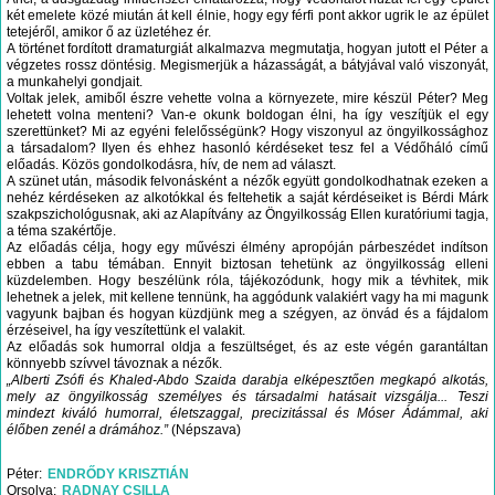
két emelete közé miután át kell élnie, hogy egy férfi pont akkor ugrik le az épület
tetejéről, amikor ő az üzletéhez ér.
A történet fordított dramaturgiát alkalmazva megmutatja, hogyan jutott el Péter a
végzetes rossz döntésig. Megismerjük a házasságát, a bátyjával való viszonyát,
a munkahelyi gondjait.
Voltak jelek, amiből észre vehette volna a környezete, mire készül Péter? Meg
lehetett volna menteni? Van-e okunk boldogan élni, ha így veszítjük el egy
szerettünket? Mi az egyéni felelősségünk? Hogy viszonyul az öngyilkossághoz
a társadalom? Ilyen és ehhez hasonló kérdéseket tesz fel a Védőháló című
előadás. Közös gondolkodásra, hív, de nem ad választ.
A szünet után, második felvonásként a nézők együtt gondolkodhatnak ezeken a
nehéz kérdéseken az alkotókkal és feltehetik a saját kérdéseiket is Bérdi Márk
szakpszichológusnak, aki az Alapítvány az Öngyilkosság Ellen kuratóriumi tagja,
a téma szakértője.
Az előadás célja, hogy egy művészi élmény apropóján párbeszédet indítson
ebben a tabu témában. Ennyit biztosan tehetünk az öngyilkosság elleni
küzdelemben. Hogy beszélünk róla, tájékozódunk, hogy mik a tévhitek, mik
lehetnek a jelek, mit kellene tennünk, ha aggódunk valakiért vagy ha mi magunk
vagyunk bajban és hogyan küzdjünk meg a szégyen, az önvád és a fájdalom
érzéseivel, ha így veszítettünk el valakit.
Az előadás sok humorral oldja a feszültséget, és az este végén garantáltan
könnyebb szívvel távoznak a nézők.
„Alberti Zsófi és Khaled-Abdo Szaida darabja elképesztően megkapó alkotás,
mely az öngyilkosság személyes és társadalmi hatásait vizsgálja... Teszi
mindezt kiváló humorral, életszaggal, precizitással és Móser Ádámmal, aki
élőben zenél a drámához.”
(Népszava)
Péter
ENDRŐDY KRISZTIÁN
Orsolya
RADNAY CSILLA