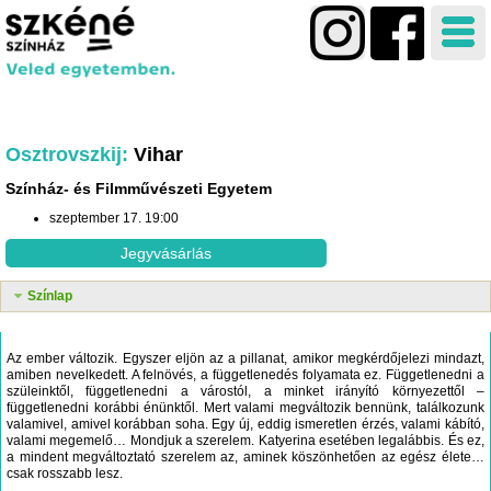
Osztrovszkij
Vihar
Színház- és Filmművészeti Egyetem
szeptember 17. 19:00
Jegyvásárlás
Színlap
Az ember változik. Egyszer eljön az a pillanat, amikor megkérdőjelezi mindazt,
amiben nevelkedett. A felnövés, a függetlenedés folyamata ez. Függetlenedni a
szüleinktől, függetlenedni a várostól, a minket irányító környezettől –
függetlenedni korábbi énünktől. Mert valami megváltozik bennünk, találkozunk
valamivel, amivel korábban soha. Egy új, eddig ismeretlen érzés, valami kábító,
valami megemelő… Mondjuk a szerelem. Katyerina esetében legalábbis. És ez,
a mindent megváltoztató szerelem az, aminek köszönhetően az egész élete…
csak rosszabb lesz.