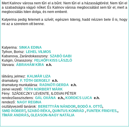
Mert Kalinov városa nem tűri el a bűnt. Nem tűri el a házasságtörést. Nem tűri el
a szabadságra vágyó nőket. És Kalinov városa megbocsátást sem tűr el, mert a
megbocsátás Isten dolga, és nem emberé.
Katyerina pedig felemeli a szívét, egészen Istenig, hadd nézzen bele ő is, hogy
mi az a szerelem ott benne.
Katyerina
SINKA EDINA
Tyihon, Borisz
LEHEL VILMOS
Kabanova, Zarándokasszony
SZABÓ GABI
Kuligin, Úriasszony
FELHŐFI KISS LÁSZLÓ
Varvara
ÁBRAHÁM KÍRA
e.h.
látvány, jelmez
KALMÁR LIZA
dramaturg
F. TÓTH GERGELY
e.h.
dramaturg munkatársa
RADNÓTI GERDA
e.h.
zenei vezető
TÓTH NORBERT MÁRK
Fény
SZÁDECZKY LEVENTE, ILOSVAI PÉTER
rendezőasszisztens
GÁL OXÁNA
e.h.
KORDICS LUCA
e.h.
rendező
NAGY REGINA
osztályvezető tanárok
BERETTYÁN NÁNDOR
BODÓ A. OTTÓ
SMID RÓBERT
SZABÓ RÉKA
QUINTUS KONRÁD
FUNTEK FRIGYES,
TÍMÁR ANDRÁS
GLEASON-NAGY NATÁLIA