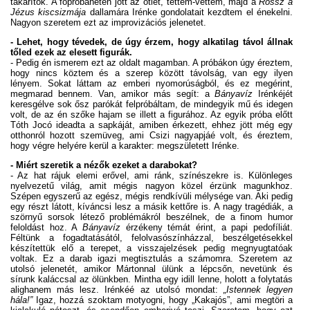
takarítok. A főpróbahéten jött az ötlet, tettem-vettem, majd a
Rossz a
Jézus kiscsizmája
dallamára Irénke gondolatait kezdtem el énekelni.
Nagyon szeretem ezt az improvizációs jelenetet.
- Lehet, hogy tévedek, de úgy érzem, hogy alkatilag távol állnak
tőled ezek az elesett figurák.
- Pedig én ismerem ezt az oldalt magamban. A próbákon úgy éreztem,
hogy nincs köztem és a szerep között távolság, van egy ilyen
lényem. Sokat láttam az emberi nyomorúságból, és ez megérint,
megmarad bennem. Van, amikor más segít: a
Bányavíz
Irénkéjét
keresgélve sok ősz parókát felpróbáltam, de mindegyik mű és idegen
volt, de az én szőke hajam se illett a figurához. Az egyik próba előtt
Tóth Jocó ideadta a sapkáját, amiben érkezett, ehhez jött még egy
otthonról hozott szemüveg, ami Csizi nagyapjáé volt, és éreztem,
hogy végre helyére kerül a karakter: megszületett Irénke.
- Miért szeretik a nézők ezeket a darabokat?
- Az hat rájuk elemi erővel, ami ránk, színészekre is. Különleges
nyelvezetű világ, amit mégis nagyon közel érzünk magunkhoz.
Szépen egyszerű az egész, mégis rendkívüli mélysége van. Aki pedig
egy részt látott, kíváncsi lesz a másik kettőre is. A nagy tragédiák, a
szörnyű sorsok létező problémákról beszélnek, de a finom humor
feloldást hoz. A
Bányavíz
érzékeny témát érint, a papi pedofíliát.
Féltünk a fogadtatásától, felolvasószínházzal, beszélgetésekkel
készítettük elő a terepet, a visszajelzések pedig megnyugtatóak
voltak. Ez a darab igazi megtisztulás a számomra. Szeretem az
utolsó jelenetét, amikor Mártonnal ülünk a lépcsőn, nevetünk és
sírunk kaláccsal az ölünkben. Mintha egy idill lenne, holott a folytatás
alighanem más lesz. Irénkéé az utolsó mondat:
„Istennek legyen
hála!”
Igaz, hozzá szoktam motyogni, hogy „Kakajós”, ami megtöri a