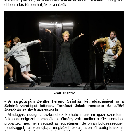
kialakuló pátoszt, és esendően emberivé teszi. Szeretem, hogy ezt
ebben a kis térben hallják is a nézők.
Amit akartok
- A salgótarjáni Zenthe Ferenc Színház két előadásával is a
Szkéné vendégei lettetek. Tarnóczi Jakab rendezte
Az eltört
korsót
és az
Amit akartok
ot is.
- Mindegyik eddigi, a Szkénéhez köthető munkám igazi szerelem.
Jakabbal dolgozni is csodálatos élmény volt: amikor a Kleist-darabot
próbáltuk, még nem végzett az egyetemen, de olyan bölcsességgel,
tehetséggel, teljesen újfajta megközelítéssel, azon túl pedig letisztult