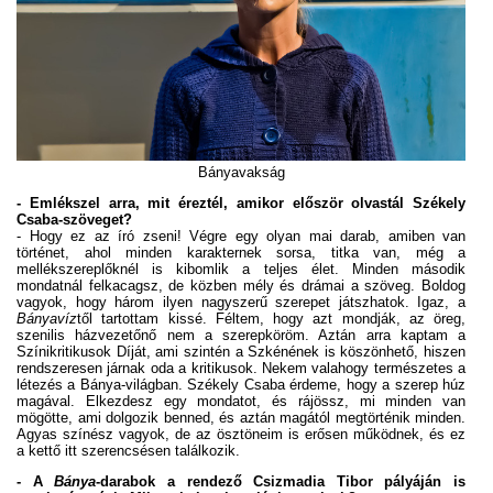
Bányavakság
- Emlékszel arra, mit éreztél, amikor először olvastál Székely
Csaba-szöveget?
- Hogy ez az író zseni! Végre egy olyan mai darab, amiben van
történet, ahol minden karakternek sorsa, titka van, még a
mellékszereplőknél is kibomlik a teljes élet. Minden második
mondatnál felkacagsz, de közben mély és drámai a szöveg. Boldog
vagyok, hogy három ilyen nagyszerű szerepet játszhatok. Igaz, a
Bányavíz
től tartottam kissé. Féltem, hogy azt mondják, az öreg,
szenilis házvezetőnő nem a szerepköröm. Aztán arra kaptam a
Színikritikusok Díját, ami szintén a Szkénének is köszönhető, hiszen
rendszeresen járnak oda a kritikusok. Nekem valahogy természetes a
létezés a Bánya-világban. Székely Csaba érdeme, hogy a szerep húz
magával. Elkezdesz egy mondatot, és rájössz, mi minden van
mögötte, ami dolgozik benned, és aztán magától megtörténik minden.
Agyas színész vagyok, de az ösztöneim is erősen működnek, és ez
a kettő itt szerencsésen találkozik.
- A
Bánya
-darabok a rendező Csizmadia Tibor pályáján is