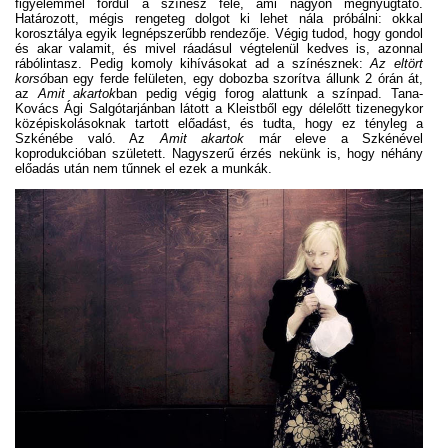
figyelemmel fordul a színész felé, ami nagyon megnyugtató.
Határozott, mégis rengeteg dolgot ki lehet nála próbálni: okkal
korosztálya egyik legnépszerűbb rendezője. Végig tudod, hogy gondol
és akar valamit, és mivel ráadásul végtelenül kedves is, azonnal
rábólintasz. Pedig komoly kihívásokat ad a színésznek:
Az eltört
korsó
ban egy ferde felületen, egy dobozba szorítva állunk 2 órán át,
az
Amit akartok
ban pedig végig forog alattunk a színpad. Tana-
Kovács Ági Salgótarjánban látott a Kleistből egy délelőtt tizenegykor
középiskolásoknak tartott előadást, és tudta, hogy ez tényleg a
Szkénébe való. Az
Amit akartok
már eleve a Szkénével
koprodukcióban született. Nagyszerű érzés nekünk is, hogy néhány
előadás után nem tűnnek el ezek a munkák.