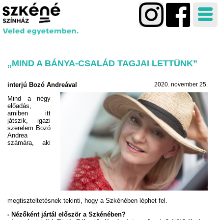
„MIND A BÁNYA-CSALÁD TAGJAI LETTÜNK”
interjú Bozó Andreával
2020. november 25.
Mind a négy
előadás,
amiben itt
játszik, igazi
szerelem Bozó
Andrea
számára, aki
megtiszteltetésnek tekinti, hogy a Szkénében léphet fel.
- Nézőként jártál először a Szkénében?