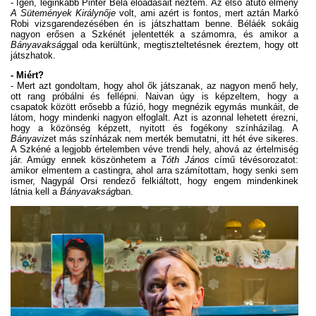
- Igen, leginkább Pintér Béla előadásait néztem. Az első átütő élmény
A Sütemények Királynője
volt, ami azért is fontos, mert aztán Markó
Robi vizsgarendezésében én is játszhattam benne. Béláék sokáig
nagyon erősen a Szkénét jelentették a számomra, és amikor a
Bányavakság
gal oda kerültünk, megtiszteltetésnek éreztem, hogy ott
játszhatok.
- Miért?
- Mert azt gondoltam, hogy ahol ők játszanak, az nagyon menő hely,
ott rang próbálni és fellépni. Naivan úgy is képzeltem, hogy a
csapatok között erősebb a fúzió, hogy megnézik egymás munkáit, de
látom, hogy mindenki nagyon elfoglalt. Azt is azonnal lehetett érezni,
hogy a közönség képzett, nyitott és fogékony színházilag. A
Bányaviz
et más színházak nem merték bemutatni, itt hét éve sikeres.
A Szkéné a legjobb értelemben véve trendi hely, ahová az értelmiség
jár. Amúgy ennek köszönhetem a
Tóth János
című tévésorozatot:
amikor elmentem a castingra, ahol arra számítottam, hogy senki sem
ismer, Nagypál Orsi rendező felkiáltott, hogy engem mindenkinek
látnia kell a
Bányavakság
ban.