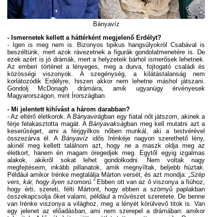
Bányavíz
- Ismernetek kellett a háttérként megjelenő Erdélyt?
- Igen is meg nem is. Bizonyos tipikus hangsúlyokról Csabával is
beszéltünk, mert azok rávezetnek a figurák gondolatmenetére is. De
ezek azért is jó drámák, mert a helyzeteik bárhol ismerősek lehetnek.
Az emberi történet a lényeges, meg a durva, fojtogató családi és
közösségi viszonyok. A szegénység, a kilátástalanság nem
korlátozódik Erdélyre, hiszen akkor nem lehetne máshol játszani.
Gondolj McDonagh drámáira, amik ugyanúgy érvényesek
Magyarországon, mint Írországban.
- Mi jelentett kihívást a három darabban?
- Az eltérő életkorok. A
Bányavirág
ban egy fiatal nőt játszom, akinek a
férje felakasztotta magát. A
Bányavakság
ban meg kell mutatni azt a
keserűséget, ami a férjgyilkos nőben munkál, aki a testvérével
összezárva él. A
Bányavíz
idős Irénkéje nagyon szerethető lény,
akinél meg kellett találnom azt, hogy ne a maszk oldja meg az
életkort, hanem én magam öregedjek meg. Egytől egyig izgalmas
alakok, akikről sokat lehet gondolkodni. Nem voltak nagy
megfejtéseim, inkább pillanatok, amik megnyíltak, beljebb húztak.
Például amikor Irénke megtalálja Márton versét, és azt mondja:
„Szép
vers, kár, hogy ilyen szomorú.”
Ebben ott van az ő viszonya a fiúhoz,
hogy érti, szereti, félti Mártont, hogy ebben a szörnyű paplakban
összekapcsolja őket valami, például a művészet szeretete. De benne
van Irénke viszonya a világhoz, meg a lényét körülvevő titok is. Van
egy jelenet az előadásban, ami nem szerepel a drámában: amikor