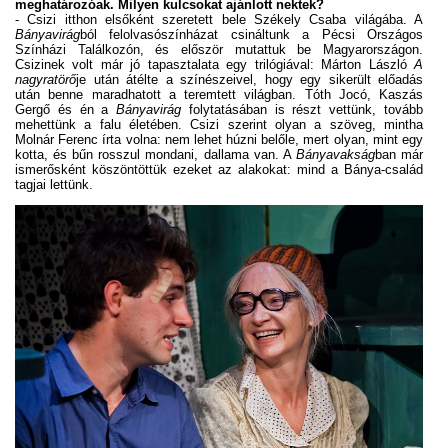
meghatározóak. Milyen kulcsokat ajánlott nektek?
- Csizi itthon elsőként szeretett bele Székely Csaba világába. A
Bányavirág
ból felolvasószínházat csináltunk a Pécsi Országos
Színházi Találkozón, és először mutattuk be Magyarországon.
Csizinek volt már jó tapasztalata egy trilógiával: Márton László
A
nagyratörő
je után átélte a színészeivel, hogy egy sikerült előadás
után benne maradhatott a teremtett világban. Tóth Jocó, Kaszás
Gergő és én a
Bányavirág
folytatásában is részt vettünk, tovább
mehettünk a falu életében. Csizi szerint olyan a szöveg, mintha
Molnár Ferenc írta volna: nem lehet húzni belőle, mert olyan, mint egy
kotta, és bűn rosszul mondani, dallama van. A
Bányavakság
ban már
ismerősként köszöntöttük ezeket az alakokat: mind a Bánya-család
tagjai lettünk.