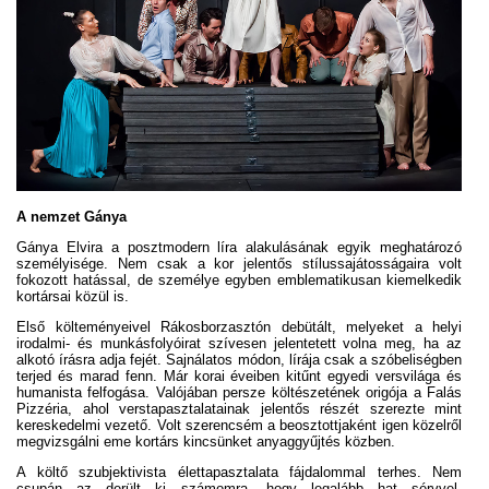
A nemzet Gánya
Gánya Elvira a posztmodern líra alakulásának egyik meghatározó
személyisége. Nem csak a kor jelentős stílussajátosságaira volt
fokozott hatással, de személye egyben emblematikusan kiemelkedik
kortársai közül is.
Első költeményeivel Rákosborzasztón debütált, melyeket a helyi
irodalmi- és munkásfolyóirat szívesen jelentetett volna meg, ha az
alkotó írásra adja fejét. Sajnálatos módon, lírája csak a szóbeliségben
terjed és marad fenn. Már korai éveiben kitűnt egyedi versvilága és
humanista felfogása. Valójában persze költészetének origója a Falás
Pizzéria, ahol verstapasztalatainak jelentős részét szerezte mint
kereskedelmi vezető. Volt szerencsém a beosztottjaként igen közelről
megvizsgálni eme kortárs kincsünket anyaggyűjtés közben.
A költő szubjektivista élettapasztalata fájdalommal terhes. Nem
csupán az derült ki számomra, hogy legalább hat sérvvel,