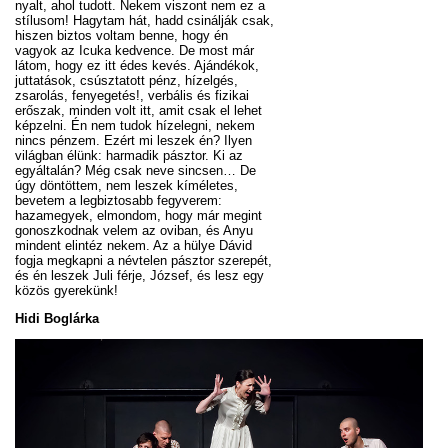
nyalt, ahol tudott. Nekem viszont nem ez a
stílusom! Hagytam hát, hadd csinálják csak,
hiszen biztos voltam benne, hogy én
vagyok az Icuka kedvence. De most már
látom, hogy ez itt édes kevés. Ajándékok,
juttatások, csúsztatott pénz, hízelgés,
zsarolás, fenyegetés!, verbális és fizikai
erőszak, minden volt itt, amit csak el lehet
képzelni. Én nem tudok hízelegni, nekem
nincs pénzem. Ezért mi leszek én? Ilyen
világban élünk: harmadik pásztor. Ki az
egyáltalán? Még csak neve sincsen… De
úgy döntöttem, nem leszek kíméletes,
bevetem a legbiztosabb fegyverem:
hazamegyek, elmondom, hogy már megint
gonoszkodnak velem az oviban, és Anyu
mindent elintéz nekem. Az a hülye Dávid
fogja megkapni a névtelen pásztor szerepét,
és én leszek Juli férje, József, és lesz egy
közös gyerekünk!
Hidi Boglárka