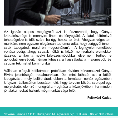
Az igazán alapos megfigyelő azt is észreveheti, hogy Gánya
kritkakészsége is mennyire finom és lényeglátó. A fiatal, feltörekvő
tehetségekre is időt szán, ha úgy hozza az élet. Ahogyan végeztem
munkám, nem egyszer elegánsan tudtomra adta, hogy „eriggyél innen,
csak tapogatod, majd én megcsinálom”. A legfigyelemreméltóbb
vonása pedig, ahogy szavak nélkül is közöl, non-verbális elemekkel
játszva, amikor a nyelvi kifejezésmódokkal élve nem fedheti le
gondolati egységeit: némán kihúzza a hajszáladat a majonézből, és
csupán tekintettel kommunikál.
Vállaltan elfogult kritikámban próbáltam röviden körvonalazni Gánya
Elvira jelentőségét irodalmunkban. De, mint látható, azt a költői
kisugárzást, mely belőle árad, ebben a formában nehéz egészében
kifejezni. Lelkesülten bocsátom elő, hogy terveim között szerepel egy
mélyreható, elemző monográfia megírása a közeljövőben. Ha minden
jól alakul, sokat hallunk még munkássága felől.
Fejérvári Katica
Szkéné Színház / 1111 Budapest, Műegyetem rkp. 3. II. em. / 06 20 384 6049 /