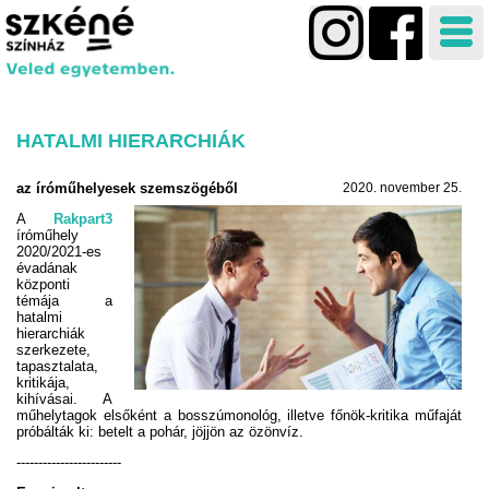
HATALMI HIERARCHIÁK
az íróműhelyesek szemszögéből
2020. november 25.
A
Rakpart3
íróműhely
2020/2021-es
évadának
központi
témája a
hatalmi
hierarchiák
szerkezete,
tapasztalata,
kritikája,
kihívásai. A
műhelytagok elsőként a bosszúmonológ, illetve főnök-kritika műfaját
próbálták ki: betelt a pohár, jöjjön az özönvíz.
------------------------