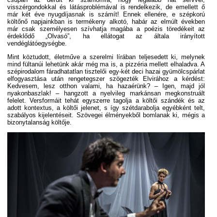
visszérgondokkal és látásproblémával is rendelkezik, de emellett ő
már két éve nyugdíjasnak is számít! Ennek ellenére, e szépkorú
költőnő napjainkban is termékeny alkotó, habár az elmúlt években
már csak személyesen szívhatja magába a poézis töredékeit az
érdeklődő „Olvasó”, ha ellátogat az általa irányított
vendéglátóegységbe.
Mint köztudott, életműve a szerelmi lírában teljesedett ki, melynek
mind fültanúi lehetünk akár még ma is, a pizzéria mellett elhaladva. A
szépirodalom fáradhatatlan tisztelői egy-két deci hazai gyümölcspárlat
elfogyasztása után rengetegszer szögezték Elvirához a kérdést:
Kedvesem, lesz otthon valami, ha hazaérünk? – Igen, majd jól
nyakonbaszlak! – hangzott a nyelvileg markánsan megkonstruált
felelet. Versformáit tehát egyszerre tagolja a költői szándék és az
adott kontextus, a költői jelenet, s így szétdarabolja egyébként telt,
szabályos kijelentéseit. Szövegei élményekből bomlanak ki, mégis a
bizonytalanság költője.