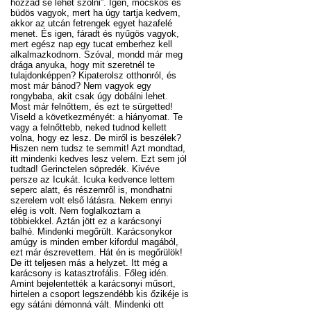
hozzád se lehet szólni”. Igen, mocskos és
büdös vagyok, mert ha úgy tartja kedvem,
akkor az utcán fetrengek egyet hazafelé
menet. És igen, fáradt és nyűgös vagyok,
mert egész nap egy tucat emberhez kell
alkalmazkodnom. Szóval, mondd már meg
drága anyuka, hogy mit szeretnél te
tulajdonképpen? Kipaterolsz otthonról, és
most már bánod? Nem vagyok egy
rongybaba, akit csak úgy dobálni lehet.
Most már felnőttem, és ezt te sürgetted!
Viseld a következményét: a hiányomat. Te
vagy a felnőttebb, neked tudnod kellett
volna, hogy ez lesz. De miről is beszélek?
Hiszen nem tudsz te semmit! Azt mondtad,
itt mindenki kedves lesz velem. Ezt sem jól
tudtad! Gerinctelen söpredék. Kivéve
persze az Icukát. Icuka kedvence lettem
seperc alatt, és részemről is, mondhatni
szerelem volt első látásra. Nekem ennyi
elég is volt. Nem foglalkoztam a
többiekkel. Aztán jött ez a karácsonyi
balhé. Mindenki megőrült. Karácsonykor
amúgy is minden ember kifordul magából,
ezt már észrevettem. Hát én is megőrülök!
De itt teljesen más a helyzet. Itt még a
karácsony is katasztrofális. Főleg idén.
Amint bejelentették a karácsonyi műsort,
hirtelen a csoport legszendébb kis őzikéje is
egy sátáni démonná vált. Mindenki ott