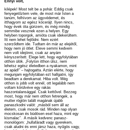
Ennyi volt,
kilépek! Most telt be a pohár. Eddig csak
fenyegetőztem vele, de most már Isten a
tanúm, felhívom az ügyvédemet, és
itthagyom az egész kócerájt. Ilyen nincs,
hogy évek óta gürizem, és még mindig
semmibe vesznek ezen a helyen. Egy
helyben toporgok, amióta csak idekerültem.
Itt nem lehet fejlődni. Nem ezért
szerződtem ide. Tudtam én már az elejétől,
hogy nem jó ötlet. Eleve semmi kedvem
nem volt idejönni, csak az anyám
kényszerített. Elege lett, hogy egyfolytában
otthon ülök. „Folyton itthon ülsz, nem
lehetsz egész életedben a nyakamon, mint
az apád!” – hajtogatta. Aztán elérte, hogy
megunjam egyfolytában ezt hallgatni, így
beadtam a derekamat. Hiba volt. Még
otthon is jobb volt ennél, ott legalább nem
voltam körülvéve egy rakás
haszontalansággal. Csak kettővel. Bezzeg
most, hogy már nem otthon fetrengek, a
mutter rögtön talált magának újabb
panaszkodni valót: „másból sem áll az
életem, csak mosok rád. Minden nap olyan
mocskosan és büdösen esel haza, mint egy
kismalac”. A másik kedvenc panasz-
monológom: „hullafáradt vagy gyerekem,
csak aludni és enni jársz haza, nyűgös vagy,