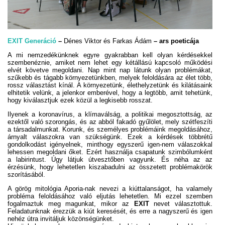
EXIT Generáció
–
Dénes Viktor és Farkas Ádám
– ars poeticája
A mi nemzedékünknek egyre gyakrabban kell olyan kérdésekkel
szembenéznie, amiket nem lehet egy kétállású kapcsoló működési
elvét követve megoldani. Nap mint nap látunk olyan problémákat,
szűkebb és tágabb környezetünkben, melyek feloldására az élet több,
rossz választást kínál. A környezetünk, élethelyzetünk és kilátásaink
elhitetik velünk, a jelenkor emberével, hogy a legtöbb, amit tehetünk,
hogy kiválasztjuk ezek közül a legkisebb rosszat.
Ilyenek a koronavírus, a klímaválság, a politikai megosztottság, az
ezektől való szorongás, és az abból fakadó gyűlölet, mely szétfeszíti
a társadalmunkat. Korunk, és személyes problémáink megoldásához,
árnyalt válaszokra van szükségünk. Ezek a kérdések többrétű
gondolkodást igényelnek, minthogy egyszerű igen-nem válaszokkal
lehessen megoldani őket. Ezért használja csapatunk szimbólumként
a labirintust. Úgy látjuk útvesztőben vagyunk. És néha az az
érzésünk, hogy lehetetlen kiszabadulni az összetett problémakörök
szorításából.
A görög mitológia Aporia-nak nevezi a kiúttalanságot, ha valamely
probléma feloldásához való eljutás lehetetlen. Mi ezzel szemben
fogalmaztuk meg magunkat, mikor az
EXIT
nevet választottuk.
Feladatunknak érezzük a kiút keresését, és erre a nagyszerű és igen
nehéz útra invitáljuk közönségünket.