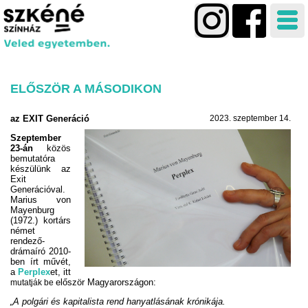
ELŐSZÖR A MÁSODIKON
az EXIT Generáció
2023. szeptember 14.
Szeptember
23-án
közös
bemutatóra
készülünk az
Exit
Generációval.
Marius von
Mayenburg
(1972.) kortárs
német
rendező-
drámaíró 2010-
ben írt művét,
a
Perplex
et, itt
először Magyarországon:
mutatják be
„A polgári és kapitalista rend hanyatlásának krónikája.