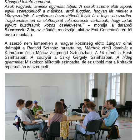
Könnyed fekete humorral.
Azok vagyunk, aminek egymást látjuk. A nézők szeme előtt lépünk
egyik szerepünkből a másikba, attól függően, hogyan lát minket a
környezetünk. A realizmus észrevétlenül folyik át a teljes abszurdba.
Tragikomikus én és élethelyzet felismerések várhatóak, hogy aztán
együtt buzdítsunk közös cselekvésre.”
– mondja a darabról
Szenteczki Zita
, az előadás rendezője, akit az Exit Generáció kért fél
erre a munkára.
A szerző nem ismeretlen a magyar közönség előtt:
Lángarc
című
drámáját a Radnóti Színház mutatta be,
Mártírok
című darabját a
Kamrában és a Móricz Zsigmond Színházban,
A kő
címűt a Pesti
Színházban,
A csúnyát
a Csiky Gergely Színházban,
A hideg
gyermek
et Miskolcon állították színpadra, de ez utóbbi már a Krétakör
repertoárján is szerepelt.