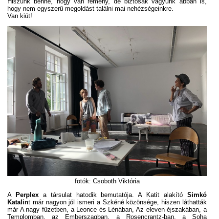
Hiszünk benne, hogy van remény, de biztosak vagyunk abban is,
hogy nem egyszerű megoldást találni mai nehézségeinkre.
Van kiút!
fotók: Csoboth Viktória
A
Perplex
a társulat hatodik bemutatója. A Katit alakító
Simkó
Katalin
t már nagyon jól ismeri a Szkéné közönsége, hiszen láthatták
már A nagy füzetben, a Leonce és Lénában, Az eleven éjszakában, a
Templomban, az Emberszagban, a Rosencrantz-ban, a Soha