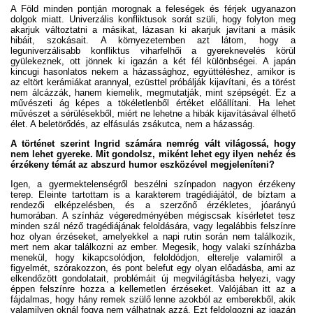
A Föld minden pontján morognak a feleségek és férjek ugyanazon
dolgok miatt. Univerzális konfliktusok sorát szüli, hogy folyton meg
akarjuk változtatni a másikat, lázasan ki akarjuk javítani a másik
hibáit, szokásait. A környezetemben azt látom, hogy a
leguniverzálisabb konfliktus viharfelhői a gyereknevelés körül
gyülekeznek, ott jönnek ki igazán a két fél különbségei. A japán
kincugi hasonlatos nekem a házassághoz, együttéléshez, amikor is
az eltört kerámiákat arannyal, ezüsttel próbálják kijavítani, és a törést
nem álcázzák, hanem kiemelik, megmutatják, mint szépségét. Ez a
művészeti ág képes a tökéletlenből értéket előállítani. Ha lehet
művészet a sérülésekből, miért ne lehetne a hibák kijavításával élhető
élet. A beletörődés, az elfásulás zsákutca, nem a házasság.
A történet szerint Ingrid számára nemrég vált világossá, hogy
nem lehet gyereke. Mit gondolsz, miként lehet egy ilyen nehéz és
érzékeny témát az abszurd humor eszközével megjeleníteni?
Igen, a gyermektelenségről beszélni színpadon nagyon érzékeny
terep. Eleinte tartottam is a karakterem tragédiájától, de bíztam a
rendezői elképzelésben, és a szerzőnő érzékletes, jóarányú
humorában. A színház végeredményében mégiscsak kísérletet tesz
minden szál néző tragédiájának feloldására, vagy legalábbis felszínre
hoz olyan érzéseket, amelyekkel a napi rutin során nem találkozik,
mert nem akar találkozni az ember. Megesik, hogy valaki színházba
menekül, hogy kikapcsolódjon, feloldódjon, elterelje valamiről a
figyelmét, szórakozzon, és pont belefut egy olyan előadásba, ami az
elkendőzött gondolatait, problémáit új megvilágításba helyezi, vagy
éppen felszínre hozza a kellemetlen érzéseket. Valójában itt az a
fájdalmas, hogy hány remek szülő lenne azokból az emberekből, akik
valamilyen oknál fogva nem válhatnak azzá. Ezt feldolgozni az igazán