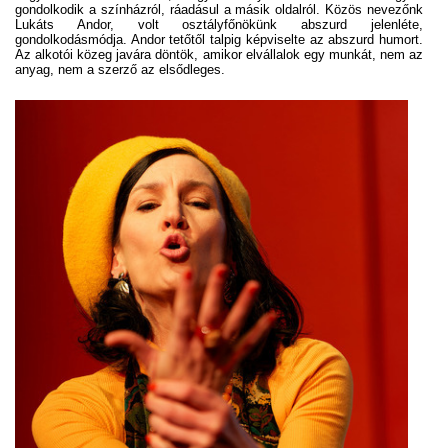
gondolkodik a színházról, ráadásul a másik oldalról. Közös nevezőnk
Lukáts Andor, volt osztályfőnökünk abszurd jelenléte,
gondolkodásmódja. Andor tetőtől talpig képviselte az abszurd humort.
Az alkotói közeg javára döntök, amikor elvállalok egy munkát, nem az
anyag, nem a szerző az elsődleges.