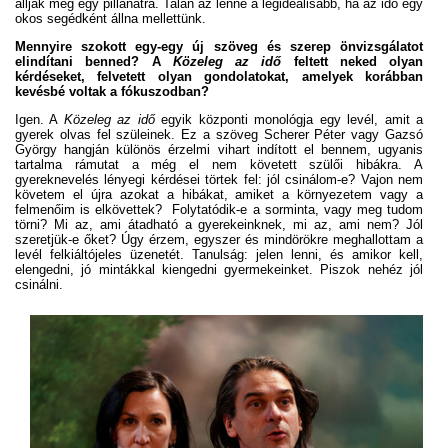
álljak meg egy pillanatra. Talán az lenne a legideálisabb, ha az idő egy
okos segédként állna mellettünk.
Mennyire szokott egy-egy új szöveg és szerep önvizsgálatot
elindítani benned? A
Közeleg az idő
feltett neked olyan
kérdéseket, felvetett olyan gondolatokat, amelyek korábban
kevésbé voltak a fókuszodban?
Igen. A
Közeleg az idő
egyik központi monológja egy levél, amit a
gyerek olvas fel szüleinek. Ez a szöveg Scherer Péter vagy Gazsó
György hangján különös érzelmi vihart indított el bennem, ugyanis
tartalma rámutat a még el nem követett szülői hibákra. A
gyereknevelés lényegi kérdései törtek fel: jól csinálom-e? Vajon nem
követem el újra azokat a hibákat, amiket a környezetem vagy a
felmenőim is elkövettek? Folytatódik-e a sorminta, vagy meg tudom
törni? Mi az, ami átadható a gyerekeinknek, mi az, ami nem? Jól
szeretjük-e őket? Úgy érzem, egyszer és mindörökre meghallottam a
levél felkiáltójeles üzenetét. Tanulság: jelen lenni, és amikor kell,
elengedni, jó mintákkal kiengedni gyermekeinket. Piszok nehéz jól
csinálni.