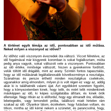
A történet egyik témája az idő, pontosabban az idő múlása.
Neked milyen a viszonyod az idővel?
Az időhöz való viszonyom évezredek óta változó. Viccet félretéve, az
idő fogalmával már kisgyerek koromban is sokat foglalkoztam, mióta
pedig anya vagyok, sokat változott vele a viszonyom. Pontosabban
az idő értéke, minősége változott, hiszen a gyerekeimre fordított,
velük töltött idő drágább, mint az arany. Szintén fontos tapasztalás,
hogy az idő múlásának legáltalánosabb következménye a nosztalgia.
Szánalmas és persze érthető minden nosztalgikus cselekvés,
ugyanakkor amíg elmondom, milyen jó is volt régen ez vagy az, addig
akár ki is találhatnék valami újat. Azt egyébként szeretem figyelni,
hogy a környezetemben kinek, hogy telik, és miért telik mindenkinek
másképpen az idő, ki képes szolgálatába állítani, és kinek örök
ellensége. Nagy ritkán az is előfordul, hogy egy elmaradt óra, előadás,
lebetegedés, vagy lemondott próba, találkozó miatt hirtelen rám
szakad az idő. Olyankor látom, érzékelem, hogy futásban voltam, és
titkon, mintha az idő kérné nekem a szünetet, és parancsolná, hogy,