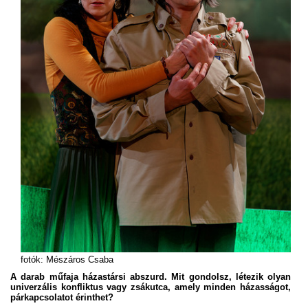
fotók: Mészáros Csaba
A darab műfaja házastársi abszurd. Mit gondolsz, létezik olyan
univerzális konfliktus vagy zsákutca, amely minden házasságot,
párkapcsolatot érinthet?