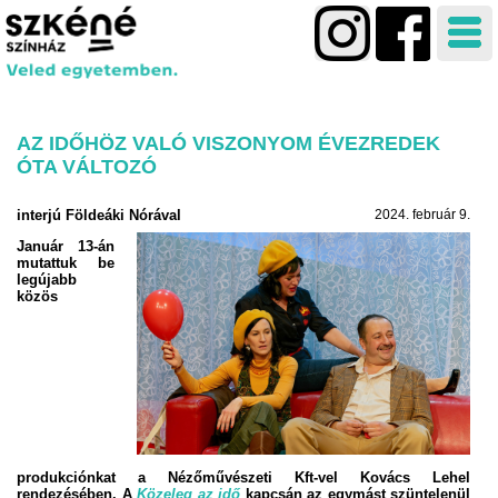
AZ IDŐHÖZ VALÓ VISZONYOM ÉVEZREDEK
ÓTA VÁLTOZÓ
interjú Földeáki Nórával
2024. február 9.
Január 13-án
mutattuk be
legújabb
közös
produkciónkat a Nézőművészeti Kft-vel Kovács Lehel
rendezésében. A
Közeleg az idő
kapcsán az egymást szüntelenül