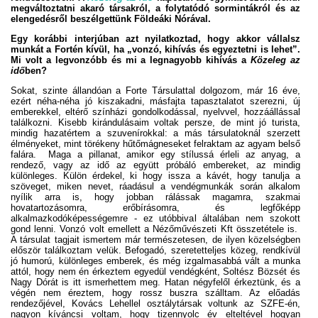
megváltoztatni akaró társakról, a folytatódó sormintákról és az
elengedésről beszélgettünk Földeáki Nórával.
Egy korábbi interjúban azt nyilatkoztad, hogy akkor vállalsz
munkát a Fortén kívül, ha „vonzó, kihívás és egyeztetni is lehet”.
Mi volt a legvonzóbb és mi a legnagyobb kihívás a
Közeleg az
idő
ben?
Sokat, szinte állandóan a Forte Társulattal dolgozom, már 16 éve,
ezért néha-néha jó kiszakadni, másfajta tapasztalatot szerezni, új
emberekkel, eltérő színházi gondolkodással, nyelvvel, hozzáállással
találkozni. Kisebb kirándulásaim voltak persze, de mint jó turista,
mindig hazatértem a szuvenírokkal: a más társulatoknál szerzett
élményeket, mint törékeny hűtőmágneseket felraktam az agyam belső
falára. Maga a pillanat, amikor egy stílussá érleli az anyag, a
rendező, vagy az idő az együtt próbáló embereket, az mindig
különleges. Külön érdekel, ki hogy issza a kávét, hogy tanulja a
szöveget, miken nevet, ráadásul a vendégmunkák során alkalom
nyílik arra is, hogy jobban rálássak magamra, szakmai
hovatartozásomra, erőbírásomra, és legfőképp
alkalmazkodóképességemre - ez utóbbival általában nem szokott
gond lenni. Vonzó volt emellett a Nézőművészeti Kft összetétele is.
A társulat tagjait ismertem már természetesen, de ilyen közelségben
először találkoztam velük. Befogadó, szeretetteljes közeg, rendkívül
jó humorú, különleges emberek, és még izgalmasabbá vált a munka
attól, hogy nem én érkeztem egyedül vendégként, Soltész Bözsét és
Nagy Dórát is itt ismerhettem meg. Hatan négyfelől érkeztünk, és a
végén nem éreztem, hogy rossz buszra szálltam. Az előadás
rendezőjével, Kovács Lehellel osztálytársak voltunk az SZFE-én,
nagyon kíváncsi voltam, hogy tizennyolc év elteltével hogyan