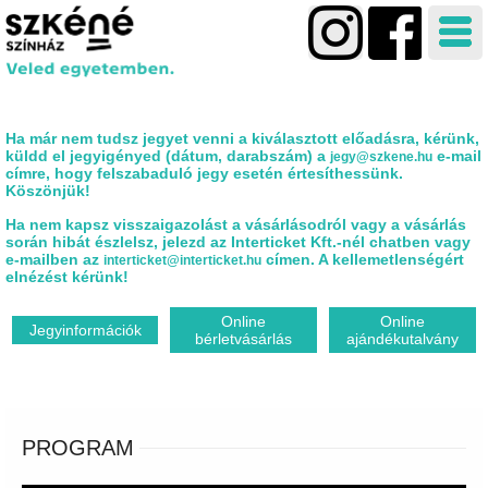
Ha már nem tudsz jegyet venni a kiválasztott előadásra, kérünk,
küldd el jegyigényed (dátum, darabszám) a
e-mail
jegy@szkene.hu
címre, hogy felszabaduló jegy esetén értesíthessünk.
Köszönjük!
Ha nem kapsz visszaigazolást a vásárlásodról vagy a vásárlás
során hibát észlelsz, jelezd az Interticket Kft.-nél chatben vagy
e-mailben az
címen. A kellemetlenségért
interticket@interticket.hu
elnézést kérünk!
Online
Online
Jegyinformációk
bérletvásárlás
ajándékutalvány