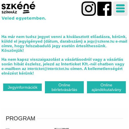
Ha már nem tudsz jegyet venni a kiválasztott előadásra, kérünk,
küldd el jegyigényed (dátum, darabszám) a
e-mail
jegy@szkene.hu
címre, hogy felszabaduló jegy esetén értesíthessünk.
Köszönjük!
Ha nem kapsz visszaigazolást a vásárlásodról vagy a vásárlás
során hibát észlelsz, jelezd az Interticket Kft.-nél chatben vagy
e-mailben az
címen. A kellemetlenségért
interticket@interticket.hu
elnézést kérünk!
Online
Online
Jegyinformációk
bérletvásárlás
ajándékutalvány