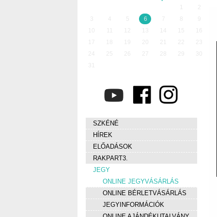
1
2
3
4
5
6
7
8
9
10
11
12
13
14
15
16
17
18
19
20
21
22
23
24
25
26
27
28
29
30
31
SZKÉNÉ
HÍREK
ELŐADÁSOK
RAKPART3.
JEGY
ONLINE JEGYVÁSÁRLÁS
ONLINE BÉRLETVÁSÁRLÁS
JEGYINFORMÁCIÓK
ONLINE AJÁNDÉKUTALVÁNY