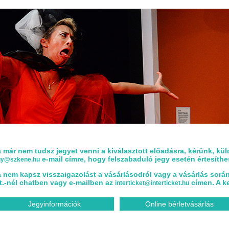
 már nem tudsz jegyet venni a kiválasztott előadásra, kérünk, kü
e-mail címre, hogy felszabaduló jegy esetén értesíth
gy@szkene.hu
 nem kapsz visszaigazolást a vásárlásodról vagy a vásárlás során h
t.-nél chatben vagy e-mailben az
címen. A ke
interticket@interticket.hu
Jegyinformációk
Online bérletvásárlás