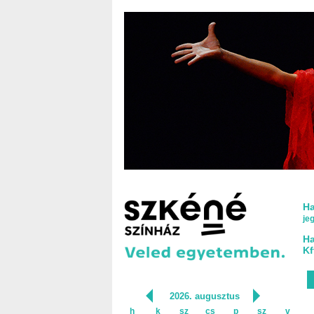
Ha
je
Ha
Kf
2026. augusztus
h
k
sz
cs
p
sz
v