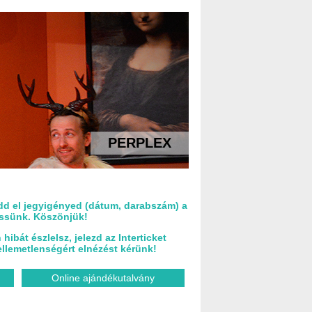
PERPLEX
ldd el jegyigényed (dátum, darabszám) a
essünk. Köszönjük!
ibát észlelsz, jelezd az Interticket
llemetlenségért elnézést kérünk!
Online ajándékutalvány