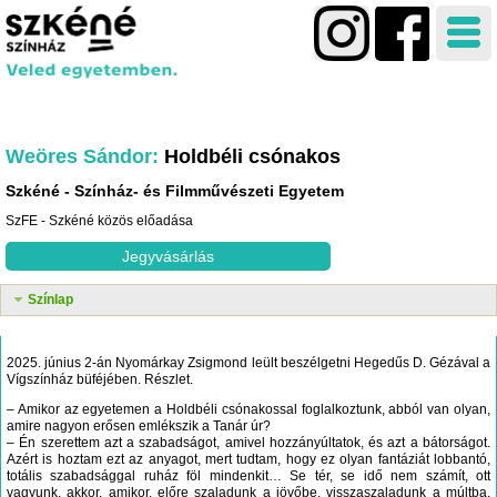
Weöres Sándor
Holdbéli csónakos
Szkéné
Színház- és Filmművészeti Egyetem
SzFE - Szkéné közös előadása
Jegyvásárlás
Színlap
2025. június 2-án Nyomárkay Zsigmond leült beszélgetni Hegedűs D. Gézával a
Vígszínház büféjében. Részlet.
– Amikor az egyetemen a Holdbéli csónakossal foglalkoztunk, abból van olyan,
amire nagyon erősen emlékszik a Tanár úr?
– Én szerettem azt a szabadságot, amivel hozzányúltatok, és azt a bátorságot.
Azért is hoztam ezt az anyagot, mert tudtam, hogy ez olyan fantáziát lobbantó,
totális szabadsággal ruház föl mindenkit… Se tér, se idő nem számít, ott
vagyunk, akkor, amikor, előre szaladunk a jövőbe, visszaszaladunk a múltba,