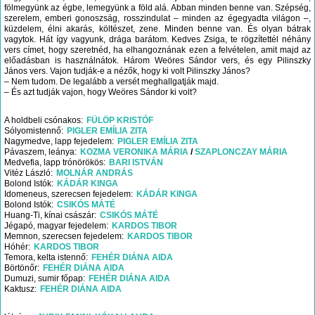
fölmegyünk az égbe, lemegyünk a föld alá. Abban minden benne van. Szépség,
szerelem, emberi gonoszság, rosszindulat – minden az égegyadta világon –,
küzdelem, élni akarás, költészet, zene. Minden benne van. És olyan bátrak
vagytok. Hát így vagyunk, drága barátom. Kedves Zsiga, te rögzítettél néhány
vers címet, hogy szeretnéd, ha elhangoznának ezen a felvételen, amit majd az
előadásban is használnátok. Három Weöres Sándor vers, és egy Pilinszky
János vers. Vajon tudják-e a nézők, hogy ki volt Pilinszky János?
– Nem tudom. De legalább a versét meghallgatják majd.
– És azt tudják vajon, hogy Weöres Sándor ki volt?
A holdbeli csónakos
FÜLÖP KRISTÓF
Sólyomistennő
PIGLER EMÍLIA ZITA
Nagymedve
lapp fejedelem
PIGLER EMÍLIA ZITA
Pávaszem
leánya
KOZMA VERONIKA MÁRIA
SZAPLONCZAY MÁRIA
Medvefia
lapp trónörökös
BARI ISTVÁN
Vitéz László
MOLNÁR ANDRÁS
Bolond Istók
KÁDÁR KINGA
Idomeneus
szerecsen fejedelem
KÁDÁR KINGA
Bolond Istók
CSIKÓS MÁTÉ
Huang-Ti
kínai császár
CSIKÓS MÁTÉ
Jégapó
magyar fejedelem
KARDOS TIBOR
Memnon
szerecsen fejedelem
KARDOS TIBOR
Hóhér
KARDOS TIBOR
Temora
kelta istennő
FEHÉR DIÁNA AIDA
Börtönőr
FEHÉR DIÁNA AIDA
Dumuzi
sumir főpap
FEHÉR DIÁNA AIDA
Kaktusz
FEHÉR DIÁNA AIDA