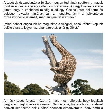
A tudósok összedugták a fejüket, hogyan tudnának segíteni a maguk
módján ennek a szerencsétlen kis országnak. Az egyiküknek eszébe
jutott, hogy a zsebében mindig akad egy Coelho-kötet, felütötte és
boldogon olvasta társának azt a mondatot, amit a helikopteren
rózsaszínnel ki is emelt, mert annyira tetszett neki:
„Minél többet engedünk be magunkba a világból, annál többet kapunk
belőle vissza: legyen az akár szeretet, akár gyűlölet.”
A másik tudós furcsán nézett rá, majd kicsit elfordult, hogy legalább
négyszer megforgassa a szemét. Nem értette, hogy a bugyuta idézet
hogyan segíthetne nekik, társa azonban elmagyarázta, hogy amíg a