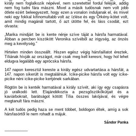
király nem foglalkozik népével, nem szeretettel fordul feléjük, addig
nem fog tudni fára mászni. Mivel a másik tudósnak nem volt jobb
ötlete ezért beleegyezett, hogy ezen a vonalon induljanak el, és mivel
neki egy fokkal kifinomultabb volt az ízlése és egy Örkény-kötet volt,
amit mindig magánál tartott, ő azt ütötte fel, és láss csodát, ezt
olvasta:
„Marika mindjárt be is kente nénje szíve táját a hársfa harmatával.
Abban a percben kiszökött Veronika szívéből az irigység, az önzés
meg a kevélység.”
Hirtelen minden összeállt. Hiszen egész végig hársfaillatot éreztek,
Tíliának hívják az országot, már csak meg kell keresni, hogy hol lehet
eldugva legalább egy aprócska hársfa.
147 napon keresztül kereste a király egész udvartartása a hársfát, a
147. napon sikerült is megtalálniuk. Icike-picike hársfa volt egy icike-
picike néni icike-picike kertjének sarkában.
Rögtön be is kenték harmatával a király szívét, aki így egy csapásra
jó uralkodó lett. Elajándékozta a pezsgőszökőkútjait és a
kaviárbokrait, barátságot kötött Tília összes lakójával, és végre
megtanult fára mászni.
A két tudós pedig haza se ment többet, boldogon éltek, amíg a sok
hársfasörtől le nem rohadt a májuk.
Sándor Panka
-------------------