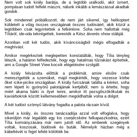
Nem volt sok király barátja, de a legtöbb uralkodó, akit ismert,
pompásan tudott felfelé mászni, nálunk inkább a lemászással akadtak
gondok.
Sok mindennel próbálkozott, de nem járt sikerrel, így helikoptert
küldetett a világ összes országának összes tudósáért, akik közül a
legtöbben csak legyintettek a felkérésre. Soha nem hallottak még
Tíliáról, ide-oda tekintgettek, keresték a Kész átverés show stábját.
Azonban volt két tudós, akik kíváncsiságból mégis elfogadták a
meghívást.
Amikor megérkeztek meglepetten konstatálták, hogy Tília tényleg
létezik, a határon felfedezték, hogy egy hatalmas tűzrakást építettek,
ami a Google Street View kocsik elégetésére szolgált.
A király felvázolta előttük a problémát, amire elsőre csak
meresztgették a szemüket, majd megkérték, hogy vezesse körbe
őket icike-picike országában. A király furcsának találta a kérést, soha
nem lépett ki gyönyörű palotájának kertjéből, nem is értette, hogy
miért akarna bárki is ilyet tenni, amikor itt pezsgőszökőkutak és
kaviárbokrok között kellemesebben megoldhatták volna a dolgot.
A két tudóst szörnyű látvány fogadta a palota rácsain kívül.
Mivel a király, és összes tanácsadója azzal volt elfoglalva, hogy
sikerüljön már legalább egy kis cserjécskére felkapaszkodnia, ezért
Tília kormányzására már nem jutott idő. Az emberek szegények
voltak, koszosak, büdösek és buták. Némelyik házban még a
kábeltévét is fejjel lefelé kötötték be.