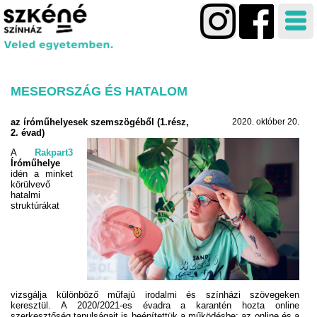
MESEORSZÁG ÉS HATALOM
az íróműhelyesek szemszögéből (1.rész,
2020. október 20.
2. évad)
A
Rakpart3
Íróműhelye
idén a minket
körülvevő
hatalmi
struktúrákat
vizsgálja különböző műfajú irodalmi és színházi szövegeken
keresztül. A 2020/2021-es évadra a karantén hozta online
szerkesztőség tanulságait is beépítettük a működésbe: az online és a