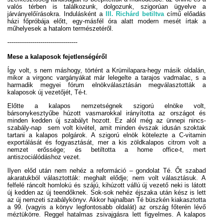
valós térben is találkozunk, dolgozunk, szigorúan ügyelve a
járványelőírásokra. Indulásként a
III. Richárd betiltva
című előadás
házi főpróbája előtt, egy-másfél óra alatt modern mesét írtak a
műhelyesek a hatalom természetéről.
------------------------------------
Mese a kalaposok fejetlenségéről
Így volt, s nem máshogy, történt a Krümilapara-hegy másik oldalán,
mikor a virgonc vargányákat már lelegelte a tarajos vadmalac, s a
harmadik megyei fórum elnökválasztásán megválasztották a
kalaposok új vezetőjét, Té-t.
Előtte a kalapos nemzetségnek szigorú elnöke volt,
bársonykesztyűbe húzott vasmarokkal irányította az országot és
minden kedden új szabályt hozott. Ez alól még az ünnepi nincs-
szabály-nap sem volt kivétel, amit minden évszak idusán szoktak
tartani a kalapos polgárok. A szigorú elnök kötelezte a C-vitamin
exportálását és fogyasztását, mer a kis zöldkalapos citrom volt a
nemzet erőssége; és betiltotta a home office-t, mert
antiszociálódáshoz vezet.
Ilyen előd után nem nehéz a reformáció – gondolat Té. Őt szabad
akaratukból választották: meghalt elődje; nem volt választásuk. A
felfelé ráncolt homlokú és szájú, kihúzott vállú új vezető neki is látott
új kedden az új teendőknek. Sok-sok nehéz éjszaka után kész is lett
az új nemzeti szabálykönyv. Akkor hajnalban Té büszkén kiakasztotta
a 99. (vagyis a könyv legfontosabb oldalát) az ország főterén lévő
méztükörre. Reggel hatalmas zsivajgásra lett figyelmes. A kalapos