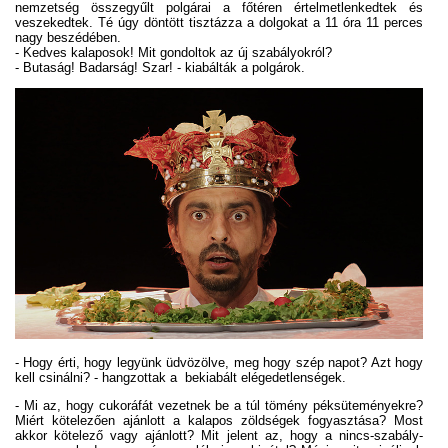
nemzetség összegyűlt polgárai a főtéren értelmetlenkedtek és
veszekedtek. Té úgy döntött tisztázza a dolgokat a 11 óra 11 perces
nagy beszédében.
- Kedves kalaposok! Mit gondoltok az új szabályokról?
- Butaság! Badarság! Szar! - kiabálták a polgárok.
- Hogy érti, hogy legyünk üdvözölve, meg hogy szép napot? Azt hogy
kell csinálni? - hangzottak a bekiabált elégedetlenségek.
- Mi az, hogy cukoráfát vezetnek be a túl tömény péksüteményekre?
Miért kötelezően ajánlott a kalapos zöldségek fogyasztása? Most
akkor kötelező vagy ajánlott? Mit jelent az, hogy a nincs-szabály-