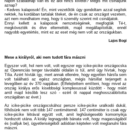
napon szabadnap van és ez alól nincs kivétel? Mégis mit csináljunk
aznap?
- Kedves kalaposok! Én, mint vezetőtök úgy gondoltam azzal segítek
nektek, ha kordában tartalak titeket, de én csak az országot vezetem,
azt nem mondhatom meg, hogy ti személy szerint mit csináljatok.
Ennyi kellett a kalaposok nemzetségének, megfogták Té-t,
megkövezték és élve eltemették, majd megállapították, ennél
nagyobb egyetértés, mint ez az eset még nem volt az országukban.
Lajos Bogi
Mese a királyról, aki nem tudott fára mászni
Egyszer volt, hol nem volt, volt egyszer egy icike-picike országocska
az Óperenciás tenger távolabbi oldalán is túl, amit úgy hívtak, hogy
Tília. Azért hívták így, mert annak ellenére, hogy egyetlen hársfa sem
volt található az egész országban, mégis hársillat terjengett a
levegőben az év 370 napjában. (Elfelejtettem említeni, hogy mivel az
ország királya erős kisebbségi komplexussal küzdött - hogy miért
arról majd később lesz szó - ezért öt nappal meghosszabbította
országában az évet.)
Az icike-picike országocskához persze icike-picike uralkodó dukál,
főhősünk nem volt több 147 centiméternél. 147 centiméter is csak egy
icike-picike létrával együtt volt, amit leghűségesebb komornyikja
hordozott utána. A király legnagyobb bánata volt, hogy magasságából
és (valljuk be), ügyetlenségéből adódóan képtelen volt megtanulni fára
mászni.