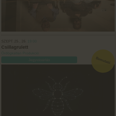
SZEPT.
25.
26.
19:00
Csillagrulett
Ördögkatlan Produkció
Jegyvásárlás