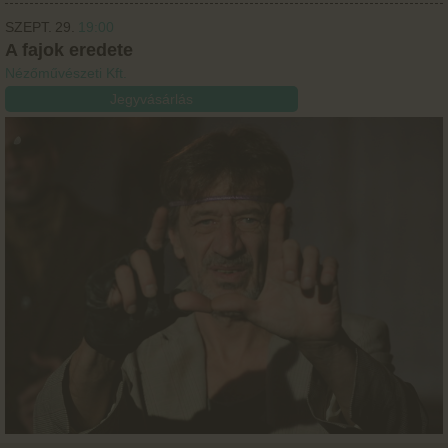
SZEPT.
29.
19:00
A fajok eredete
Nézőművészeti Kft.
Jegyvásárlás