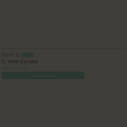
SZEPT.
12.
21:00
C, mint Cyrano
Szkéné Színház
Jegyvásárlás