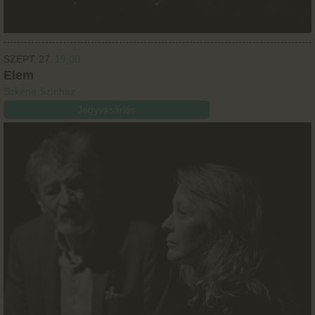
SZEPT.
27.
19:00
Elem
Szkéné Színház
Jegyvásárlás