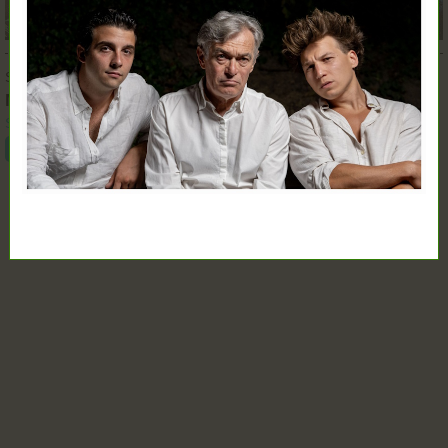
SZEPT.
12.
19:00
M, mint Mizantróp
Szkéné Színház
Jegyvásárlás