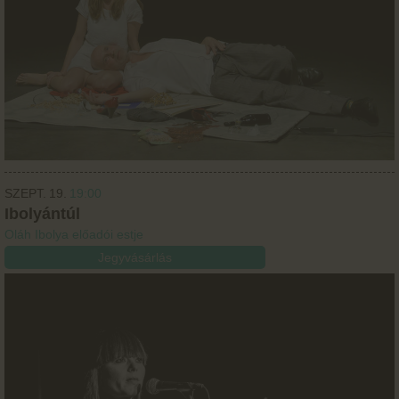
SZEPT.
19.
19:00
Ibolyántúl
Oláh Ibolya előadói estje
Jegyvásárlás