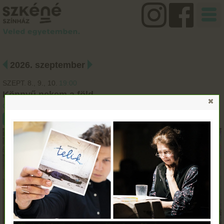
2026. szeptember
SZEPT.
8.
9.
10.
19:00
Könnyű nekem a föld
Orlai Produkciós Iroda
Jegyvásárlás