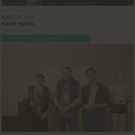
SZEPT.
28.
19:00
Keleti Nyitás
Szkéné Színház
Jegyvásárlás