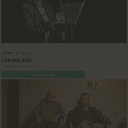
SZEPT.
21.
19:00
Lüktető idők
Ördögkatlan Produkció
Jegyvásárlás