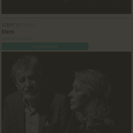
SZEPT.
27.
19:00
Elem
Szkéné Színház
Jegyvásárlás