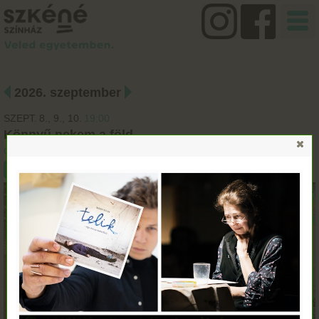
2026. szeptember
SZEPT.
8.
9.
10.
19:00
Könnyű nekem a föld
Orlai Produkciós Iroda
Jegyvásárlás