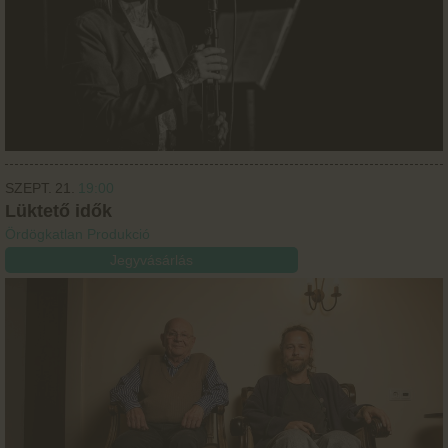
SZEPT.
21.
19:00
Lüktető idők
Ördögkatlan Produkció
Jegyvásárlás