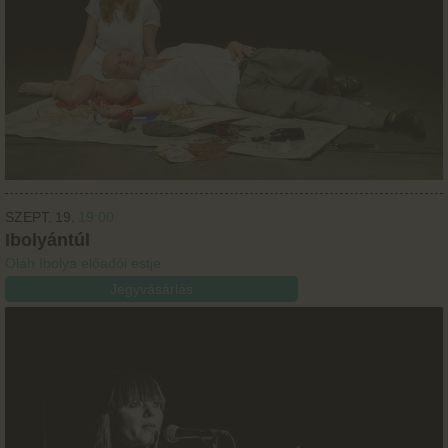
SZEPT.
19.
19:00
Ibolyántúl
Oláh Ibolya előadói estje
Jegyvásárlás