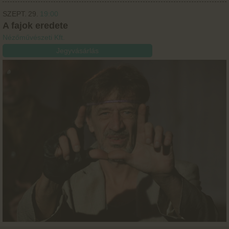
SZEPT.
29.
19:00
A fajok eredete
Nézőművészeti Kft.
Jegyvásárlás