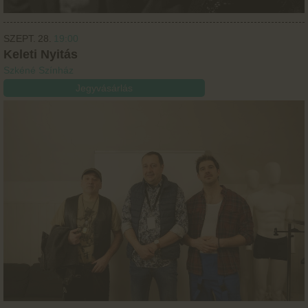
SZEPT.
28.
19:00
Keleti Nyitás
Szkéné Színház
Jegyvásárlás