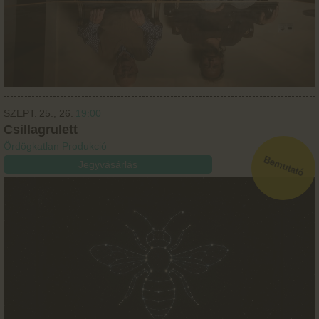
SZEPT.
25.
26.
19:00
Csillagrulett
Ördögkatlan Produkció
Jegyvásárlás