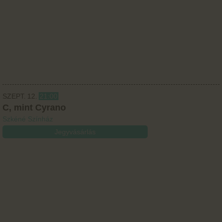
SZEPT.
12.
21:00
C, mint Cyrano
Szkéné Színház
Jegyvásárlás