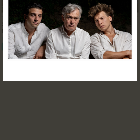
SZEPT.
12.
19:00
M, mint Mizantróp
Szkéné Színház
Jegyvásárlás