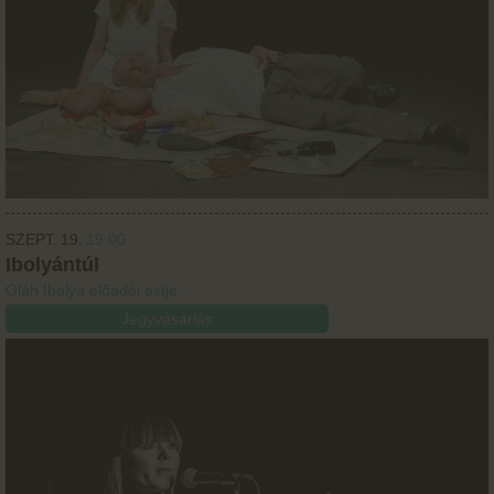
SZEPT.
19.
19:00
Ibolyántúl
Oláh Ibolya előadói estje
Jegyvásárlás