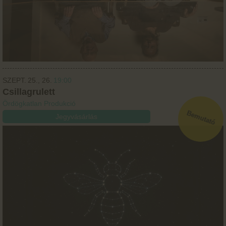
SZEPT.
25.
26.
19:00
Csillagrulett
Ördögkatlan Produkció
Jegyvásárlás