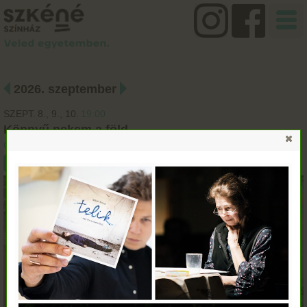
2026. szeptember
SZEPT.
8.
9.
10.
19:00
Könnyű nekem a föld
Orlai Produkciós Iroda
Jegyvásárlás