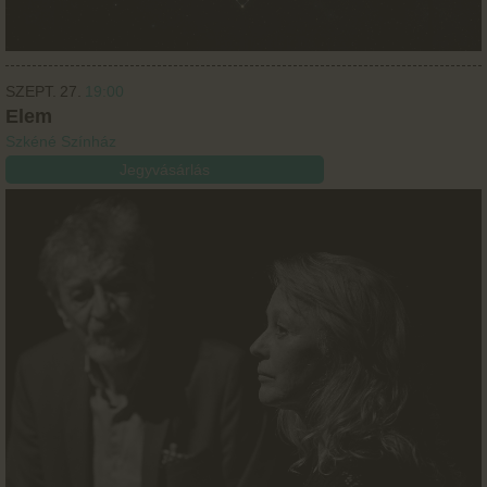
SZEPT.
27.
19:00
Elem
Szkéné Színház
Jegyvásárlás