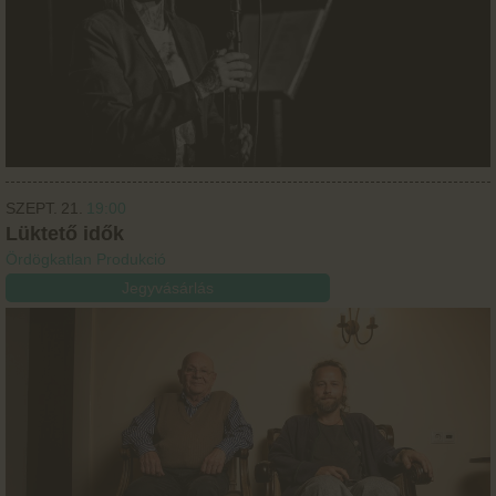
SZEPT.
21.
19:00
Lüktető idők
Ördögkatlan Produkció
Jegyvásárlás