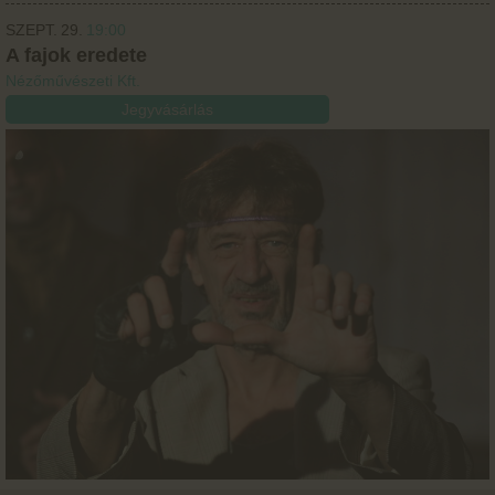
SZEPT.
29.
19:00
A fajok eredete
Nézőművészeti Kft.
Jegyvásárlás