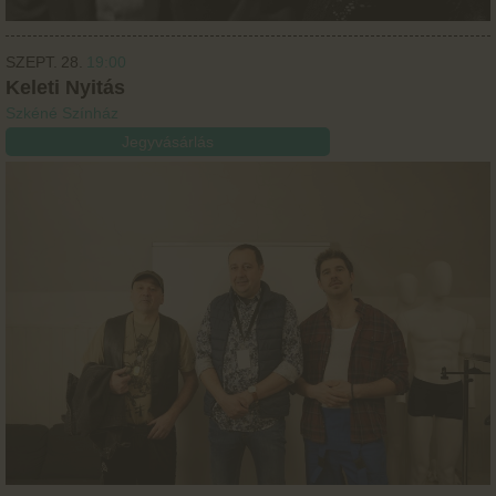
SZEPT.
28.
19:00
Keleti Nyitás
Szkéné Színház
Jegyvásárlás