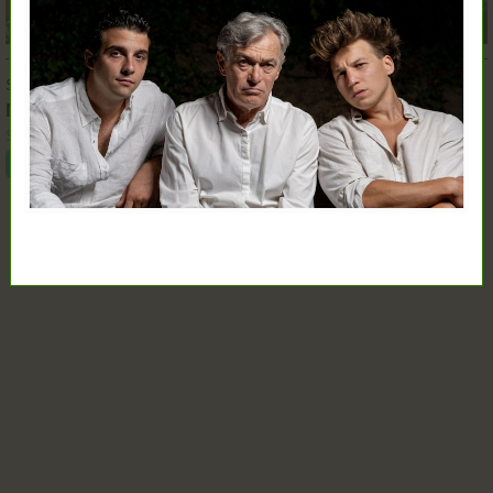
SZEPT.
12.
19:00
M, mint Mizantróp
Szkéné Színház
Jegyvásárlás