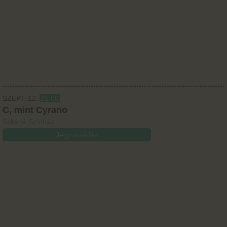
SZEPT.
12.
21:00
C, mint Cyrano
Szkéné Színház
Jegyvásárlás