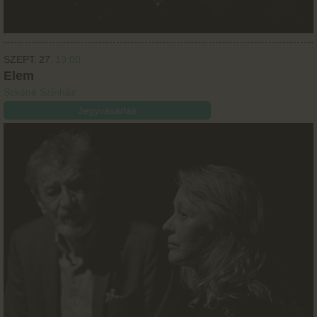
SZEPT.
27.
19:00
Elem
Szkéné Színház
Jegyvásárlás