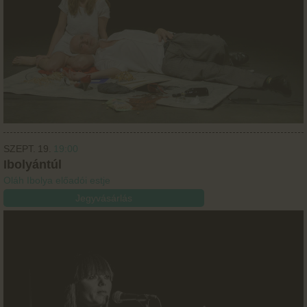
SZEPT.
19.
19:00
Ibolyántúl
Oláh Ibolya előadói estje
Jegyvásárlás