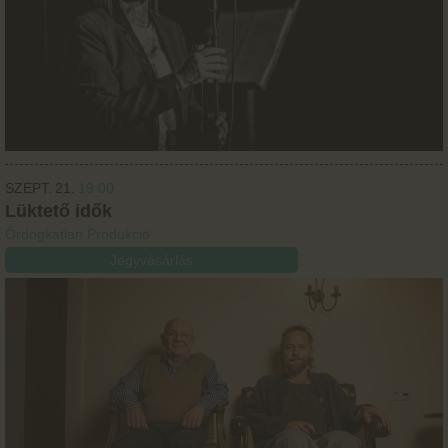
SZEPT.
21.
19:00
Lüktető idők
Ördögkatlan Produkció
Jegyvásárlás