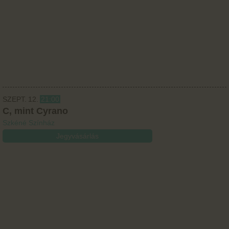
SZEPT.
12.
21:00
C, mint Cyrano
Szkéné Színház
Jegyvásárlás