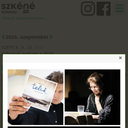
2026. szeptember
SZEPT.
8.
9.
10.
19:00
Könnyű nekem a föld
Orlai Produkciós Iroda
Jegyvásárlás