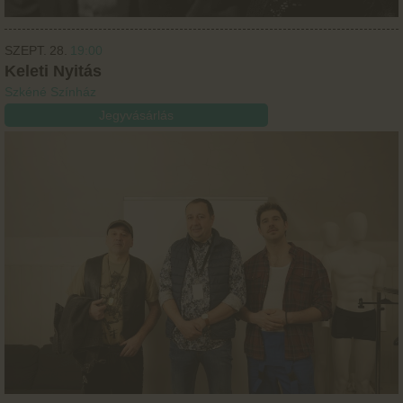
SZEPT.
28.
19:00
Keleti Nyitás
Szkéné Színház
Jegyvásárlás