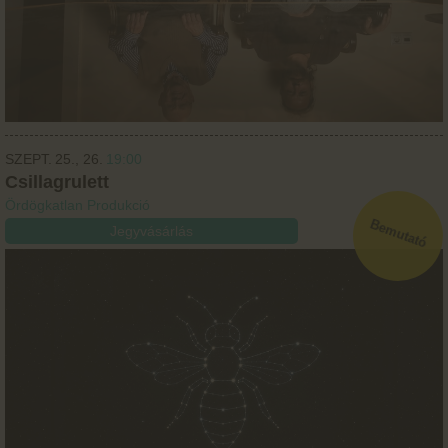
SZEPT.
25.
26.
19:00
Csillagrulett
Ördögkatlan Produkció
Jegyvásárlás