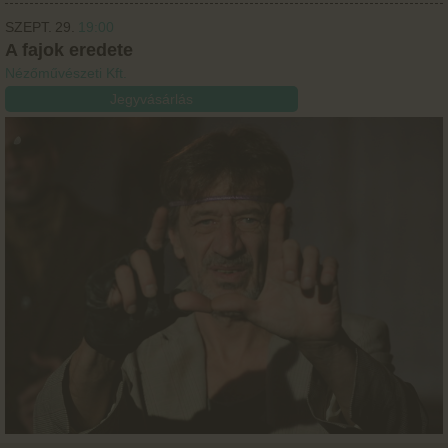
SZEPT.
29.
19:00
A fajok eredete
Nézőművészeti Kft.
Jegyvásárlás