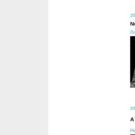
20
N
Ör
20
A
Pi