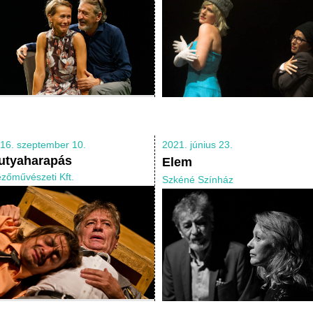
16. szeptember 10.
2021. június 23.
utyaharapás
Elem
zőművészeti Kft.
Szkéné Színház