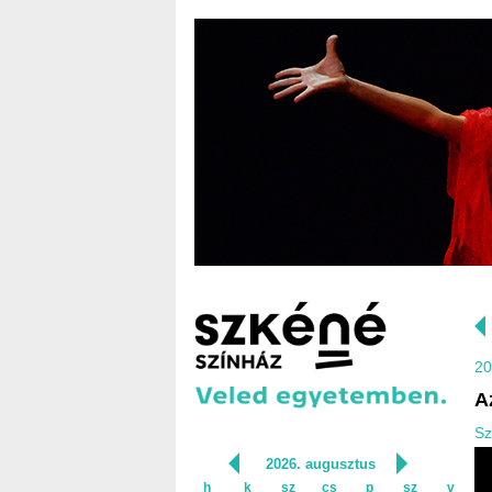
20
A
Sz
2026. augusztus
h
k
sz
cs
p
sz
v