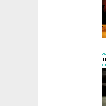
20
T
Pi