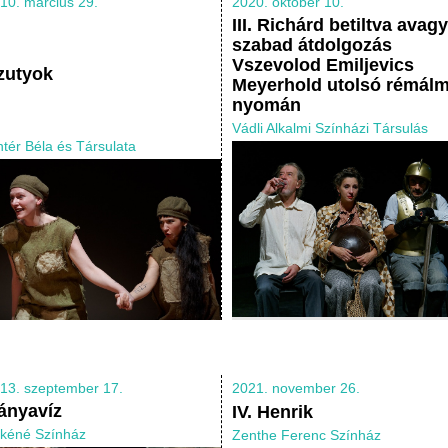
10. március 29.
2020. október 10.
III. Richárd betiltva avagy
szabad átdolgozás
Vszevolod Emiljevics
zutyok
Meyerhold utolsó rémál
nyomán
Vádli Alkalmi Színházi Társulás
ntér Béla és Társulata
13. szeptember 17.
2021. november 26.
ányavíz
IV. Henrik
kéné Színház
Zenthe Ferenc Színház