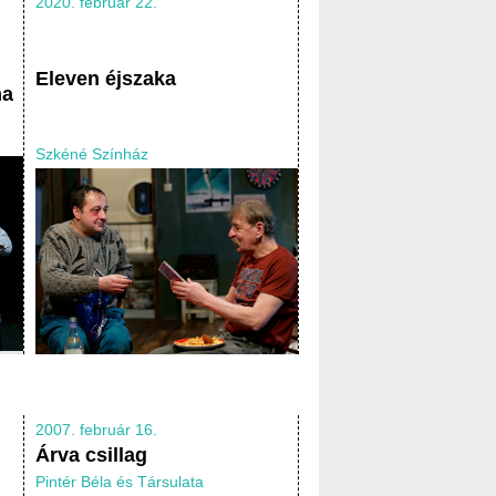
2020. február 22.
Eleven éjszaka
ma
Szkéné Színház
2007. február 16.
Árva csillag
Pintér Béla és Társulata