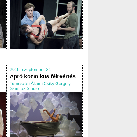
2018. szeptember 21.
Apró kozmikus félreértés
Temesvári Állami Csiky Gergely
Színház Stúdió