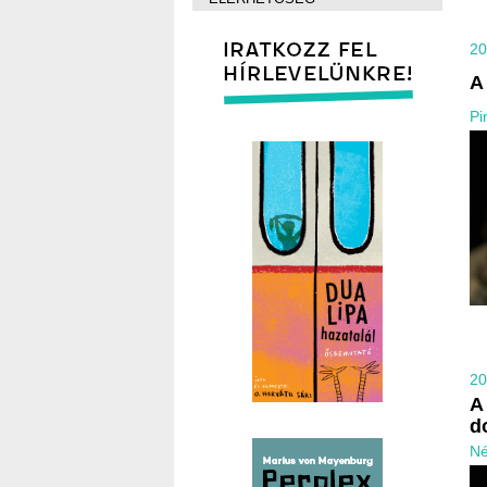
20
A
Pi
20
A
d
Né