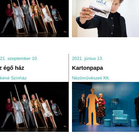
21. szeptember 10.
2021. június 13.
z égő ház
Kartonpapa
kéné Színház
Nézőművészeti Kft.