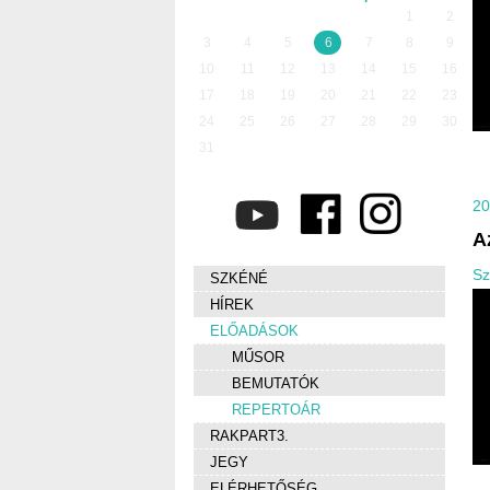
1
2
3
4
5
6
7
8
9
10
11
12
13
14
15
16
17
18
19
20
21
22
23
24
25
26
27
28
29
30
31
20
A
Sz
SZKÉNÉ
HÍREK
ELŐADÁSOK
MŰSOR
BEMUTATÓK
REPERTOÁR
RAKPART3.
JEGY
ELÉRHETŐSÉG