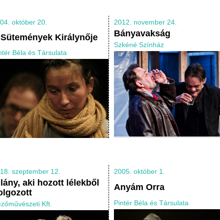
04. október 20.
2012. november 24.
Bányavakság
 Sütemények Királynője
Szkéné Színház
ntér Béla és Társulata
18. szeptember 12.
2005. október 1.
 lány, aki hozott lélekből
Anyám Orra
olgozott
Pintér Béla és Társulata
zőművészeti Kft.