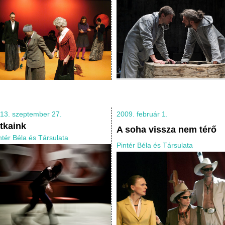
13. szeptember 27.
2009. február 1.
itkaink
A soha vissza nem térő
ntér Béla és Társulata
Pintér Béla és Társulata