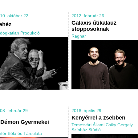
10. október 22.
2012. február 26.
Galaxis útikalauz
ehéz
stopposoknak
dögkatlan Produkció
Ragnar
08. február 29.
2018. április 29.
Kenyérrel a zsebben
 Démon Gyermekei
Temesvári Állami Csiky Gergely
Színház Stúdió
ntér Béla és Társulata