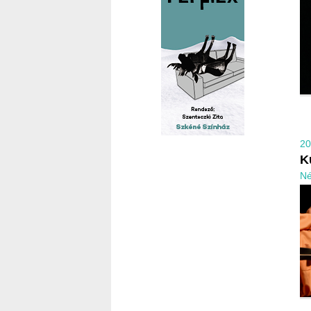
20
K
Né