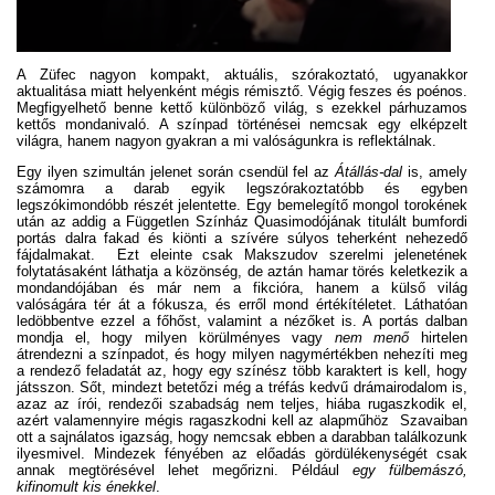
A Züfec nagyon kompakt, aktuális, szórakoztató, ugyanakkor
aktualitása miatt helyenként mégis rémisztő. Végig feszes és poénos.
Megfigyelhető benne kettő különböző világ, s ezekkel párhuzamos
kettős mondanivaló. A színpad történései nemcsak egy elképzelt
világra, hanem nagyon gyakran a mi valóságunkra is reflektálnak.
Egy ilyen szimultán jelenet során csendül fel az
Átállás-dal
is, amely
számomra a darab egyik legszórakoztatóbb és egyben
legszókimondóbb részét jelentette. Egy bemelegítő mongol torokének
után az addig a Független Színház Quasimodójának titulált bumfordi
portás dalra fakad és kiönti a szívére súlyos teherként nehezedő
fájdalmakat. Ezt eleinte csak Makszudov szerelmi jelenetének
folytatásaként láthatja a közönség, de aztán hamar törés keletkezik a
mondandójában és már nem a fikcióra, hanem a külső világ
valóságára tér át a fókusza, és erről mond értékítéletet. Láthatóan
ledöbbentve ezzel a főhőst, valamint a nézőket is. A portás dalban
mondja el, hogy milyen körülményes vagy
nem menő
hirtelen
átrendezni a színpadot, és hogy milyen nagymértékben nehezíti meg
a rendező feladatát az, hogy egy színész több karaktert is kell, hogy
játsszon. Sőt, mindezt betetőzi még a tréfás kedvű drámairodalom is,
azaz az írói, rendezői szabadság nem teljes, hiába rugaszkodik el,
azért valamennyire mégis ragaszkodni kell az alapműhöz Szavaiban
ott a sajnálatos igazság, hogy nemcsak ebben a darabban találkozunk
ilyesmivel. Mindezek fényében az előadás gördülékenységét csak
annak megtörésével lehet megőrizni. Például
egy fülbemászó,
kifinomult kis énekkel
.