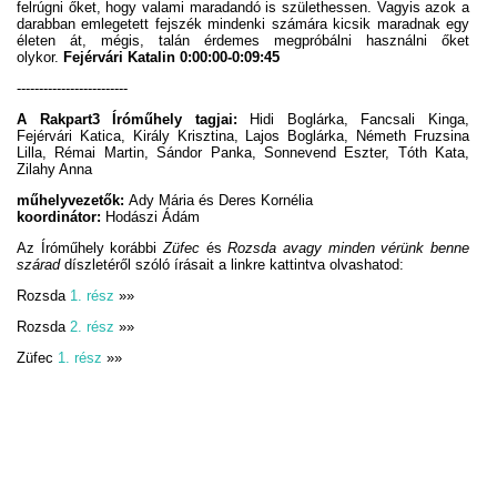
felrúgni őket, hogy valami maradandó is születhessen. Vagyis azok a
darabban emlegetett fejszék mindenki számára kicsik maradnak egy
életen át, mégis, talán érdemes megpróbálni használni őket
olykor.
Fejérvári Katalin 0:00:00-0:09:45
-------------------------
A Rakpart3 Íróműhely tagjai:
Hidi Boglárka, Fancsali Kinga,
Fejérvári Katica, Király Krisztina, Lajos Boglárka, Németh Fruzsina
Lilla, Rémai Martin, Sándor Panka, Sonnevend Eszter, Tóth Kata,
Zilahy Anna
műhelyvezetők:
Ady Mária és Deres Kornélia
koordinátor:
Hodászi Ádám
Az Íróműhely korábbi
Züfec
és
Rozsda avagy minden vérünk benne
szárad
díszletéről szóló írásait a linkre kattintva olvashatod:
Rozsda
1. rész
»»
Rozsda
2. rész
»»
Züfec
1. rész
»»