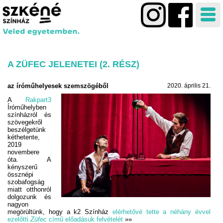
A ZÜFEC JELENETEI (2. RÉSZ)
az íróműhelyesek szemszögéből
2020. április 21.
A
Rakpart3
Íróműhelyben
színházról és
szövegekről
beszélgetünk
kéthetente,
2019
novembere
óta. A
kényszerű
össznépi
szobafogság
miatt otthonról
dolgozunk és
nagyon
megörültünk, hogy a k2 Színház
elérhetővé tette a néhány évvel
ezelőtti
Züfec
című előadásuk felvételét
»»