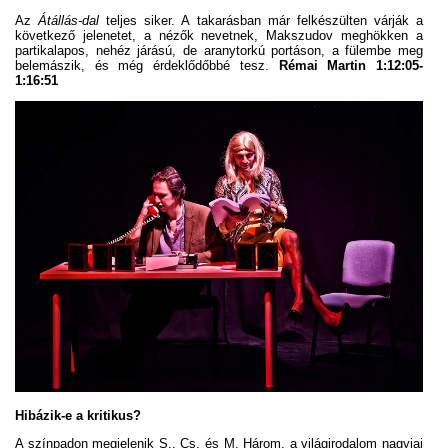
Az
Átállás-dal
teljes siker. A takarásban már felkészülten várják a
következő jelenetet, a nézők nevetnek, Makszudov meghökken a
partikalapos, nehéz járású, de aranytorkú portáson, a fülembe meg
belemászik, és még érdeklődőbbé tesz.
Rémai Martin 1:12:05-
1:16:51
Hibázik-e a kritikus?
A színpadon megjelenik S., Cs. és M. Három, a világirodalom nagyjai