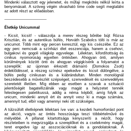
Mindenki választott egy jelenetet, és műfaji megkötés nélkül leírta a
benyomásait. A szöveg végén olvasható time code segít megtalálni
az adott részt az előadásban.
------------------------------------
Életkép Unicummal
- Kicsit, kicsit! - válaszolja a merev részeg bőrébe bújt Rózsa
Krisztián, és az autentikus büfés, Horváth Szabolcs tölti is már az
unicumot. Több mint egy percen keresztül, egy kis csészébe. Ez az
egy perc nemcsak a színházi élet esszenciája, hanem a csehovi,
bulgakovi és gogoli világkép egyvelege. Lélektan, kifordítottság és
cinikus nyomorúság egyetlen öntésben. Ahogyan önti, amilyen
körülmények között önti és ahogyan végigkísérik a folyamatot a
szereplők: az újonnan érkezett drámaíró (Domokos Zsolt)
érdeklődéssel, a részeg színész epekedve és kicsit dülöngélve, a
büfés pedig cinikusan és a kiábrándultan. Minden monológnál
beszédesebb a művészlét szépségeit, szenvedését és szenvedélyes
szeretetét illetően. Míg ebben az esetben a szavak a szituáció
jelentőségét bagatellizálnák vagy magát a helyzetet tennék
feleslegesen patetikussá, addig a néma képből, amíg folyik az
unicum, mindenki annyit ért és annyit vesz ki a maga számára,
amennyit tud, elbír vagy amennyi neki ott szükséges.
A túlzsúfolt életképnek lélektani íve van: a kezdeti humorforrást pont
az akció, vagyis az öntés hosszúsága teszi többértelművé és
mélyebbé. A pillanat kitartottsága kényszeríti a nézőt, hogy
részleteiben is megvizsgálja a szereplőket és a cselekmény magát,
teret engedve így az asszociációknak és a gondolatoknak. A