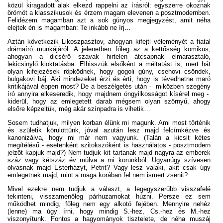
közül kiragadott alak elkezd rappelni az írásról: egyszerre okoznak
örömöt a klasszikusok és érzem magam elevenen a posztmodernben.
Felidézem magamban azt a sok gúnyos megjegyzést, amit néha
elejtek én is magamban: Te inkább ne írj…
Aztán következik Likoszpasztov, ahogyan kifejti véleményét a fiatal
drámaíró munkájáról. A jelenetben főleg az a kettősség komikus,
ahogyan a dicsérő szavak hirtelen átcsapnak elmarasztaló,
lekicsinylő kioktatásba. Elhisszük elsőként a méltatást is, mert hát
olyan kifejezések röpködnek, hogy gogoli gúny, csehovi csöndek,
bulgakovi báj. Aki mindezeket érzi és érti, hogy is tévedhetne maró
kritikájával éppen most? De a beszélgetés után - miközben szegény
író annyira elkeseredik, hogy majdnem öngyilkosságot kísérel meg -
kiderül, hogy az emlegetett darab mégsem olyan szörnyű, ahogy
elsőre képzeltük, még akár színpadra is vihetik…
Sosem tudhatjuk, milyen korban élünk mi magunk. Ami most történik
és születik körülöttünk, jóval azután lesz majd felcímkézve és
kanonizálva, hogy mi már nem vagyunk. (Talán a kicsit kétes
megítélésű - esetenként szitokszóként is használatos - posztmodern
jelzőt kapjuk majd?) Nem tudjuk kit tartanak majd nagyra az emberek
száz vagy kétszáz év múlva a mi korunkból. Ugyanúgy szívesen
olvasnak majd Esterházyt, Petrit? Vagy lesz valaki, akit csak úgy
emlegetnek majd, mint a maga korában fel nem ismert zsenit?
Mivel ezekre nem tudjuk a választ, a legegyszerűbb visszafelé
tekinteni, visszamenőleg párhuzamokat húzni. Persze ez sem
működhet mindig, főleg nem egy alkotó fejében. Mennyire nehéz
(lenne) ma úgy írni, hogy mindig S.-hez, Cs.-hez és M.-hez
viszonyítunk. Fontos a hagyományok tisztelete, de néha muszáj