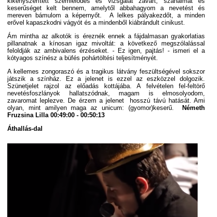
kikényszerített szemlélődés és vizsgálat zavart, szánalmat és
keserűséget kelt bennem, amelytől abbahagyom a nevetést és
mereven bámulom a képernyőt. A lelkes pályakezdőt, a minden
erővel kapaszkodni vágyót és a mindenből kiábrándult cinikust.
Ám mintha az alkotók is éreznék ennek a fájdalmasan gyakorlatias
pillanatnak a kínosan igaz mivoltát: a következő megszólalással
feloldják az ambivalens érzéseket. - Ez igen, pajtás! - ismeri el a
kótyagos színész a büfés pohártöltési teljesítményét.
A kellemes zongoraszó és a tragikus látvány feszültségével sokszor
játszik a színház. Ez a jelenet is ezzel az eszközzel dolgozik.
Szünetjelet rajzol az előadás kottájába. A felvételen fel-feltörő
nevetésfoszlányok hallatszódnak, magam is elmosolyodom,
zavaromat leplezve. De érzem a jelenet hosszú távú hatását. Ami
olyan, mint amilyen maga az unicum: (gyomor)keserű.
Németh
Fruzsina Lilla 00:49:00 - 00:50:13
Áthallás-dal