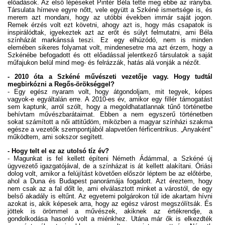
előadások. Az első lépéseket Pintér Béla tette meg ebbe az irányba.
Társulata hírneve egyre nőtt, vele együtt a Szkéné ismertsége is, és
merem azt mondani, hogy az utóbbi években immár saját jogon.
Remek érzés volt ezt követni, ahogy azt is, hogy más csapatok is
inspirálódtak, igyekeztek azt az erőt és súlyt felmutatni, ami Béla
színházát markánssá teszi. Ez egy elhúzódó, nem is minden
elemében sikeres folyamat volt, mindenesetre ma azt érzem, hogy a
Szkénébe befogadott és ott előadással jelentkező társulatok a saját
műfajukon belül mind meg- és felrázzák, hatás alá vonják a nézőt.
- 2010 óta a Szkéné művészeti vezetője vagy. Hogy tudtál
megbirkózni a Regős-örökséggel?
- Egy egész nyaram volt, hogy átgondoljam, mit tegyek, képes
vagyok-e egyáltalán erre. A 2010-es év, amikor egy fillér támogatást
sem kaptunk, arról szólt, hogy a megoldhatatlannak tűnő történetbe
behívtam művészbarátaimat. Ebben a nem egyszerű történetben
sokat számított a női attitűdöm, miközben a magyar színházi szakma
egésze a vezetők szempontjából alapvetően férficentrikus. „Anyaként”
működtem, ami sokszor segített.
- Hogy telt el ez az utolsó tíz év?
- Magunkat is fel kellett építeni Németh Ádámmal, a Szkéné új
ügyvezető igazgatójával, de a színházat is át kellett alakítani. Óriási
dolog volt, amikor a felújítást követően először léptem be az előtérbe,
ahol a Duna és Budapest panorámája fogadott. Azt éreztem, hogy
nem csak az a fal dőlt le, ami elválasztott minket a várostól, de egy
belső akadály is eltűnt. Az egyetemi polgárokon túl ide akartam hívni
azokat is, akik képesek arra, hogy az egész várost megszólítsák. És
jöttek is örömmel a művészek, akiknek az értékrendje, a
gondolkodása hasonló volt a miénkhez. Utána már ők is elkezdték