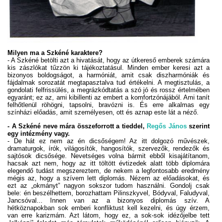
Milyen ma a Szkéné karaktere?
- A Szkéné betölti azt a hivatását, hogy az útkereső emberek számára
kis zászlókat tűzzön ki tájékoztatásul. Minden ember keresi azt a
bizonyos boldogságot, a harmóniát, amit csak diszharmóniák és
fájdalmak sorozatát megtapasztalva tud értékelni. A megtisztulás, a
gondolati felfrissülés, a megrázkódtatás a szó jó és rossz értelmében
egyaránt; ez az, ami kibillenti az embert a komfortzónájából. Ami tanít
felhőtlenül röhögni, tapsolni, bravózni is. És erre alkalmas egy
színházi előadás, amit személyesen, ott és aznap este lát a néző.
- A Szkéné neve mára összeforrott a tieddel,
Regős János
szerint
egy intézmény vagy.
- De hát ez nem az én dicsőségem! Az itt dolgozó művészek,
dramaturgok, írók, világosítók, hangosítók, szervezők, rendezők és
sajtósok dicsősége. Nevetséges volna bármit ebből kisajátítanom,
hacsak azt nem, hogy az itt töltött évtizedek alatt több diplomára
elegendő tudást megszereztem, de nekem a legfontosabb eredmény
mégis az, hogy a szívem lett diplomás. Nézem az előadásokat, és
ezt az „okmányt” nagyon sokszor tudom használni. Gondolj csak
bele: én beszélhettem, borozhattam Pilinszkyvel, Bódyval, Faludyval,
Jancsóval... Innen van az a bizonyos diplomás szív. A
hétköznapokban sok emberi konfliktust kell kezelni, és úgy érzem,
van erre karizmám. Azt látom, hogy ez, a sok-sok idézőjelbe tett