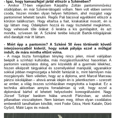
- Igaz, hogy kamaszfejjel jártál először a Szkénében?
- Amikor 77-ben végeztem Kárpáthy Zoltán pantomimművész
stúdiójában, én már Szkéné-látogató voltam. Nem volt ebben semmi
csoda, hiszen minden olyan helyen feltűntem, ahol mozgást vagy
pantomimet lehetett tanulni. Regős Pali bácsival egyébként először a
körúton találkoztam. Hogy eltartsa a fiait, kirakatokat mosott, én is
így láttam meg. Odaléptem hozzá és nagy tisztelettel megkértem,
hogy vehessek tőle órákat: ő lerakta a kis gumilapátot, és azt
mondta, szívesen lát. A Szkéné terébe készült Bartók-trilógiájának
első darabját már itt láttam.
- Miért épp a pantomim? A Szkéné 50 éves történetét követő
interjúsorozatból kiderül, hogy sokak pályája ezzel a műfajjal
indult, de mára mintha eltűnt volna.
- A maga tiszta formájában tényleg nincs jelen, mivel valójában
beépült a színházi kultúrába, más mozgásstílusokhoz hasonlóan. A
pantomim varázslatos dolog, ami közelebb áll a gyermeki lélekhez,
hiszen elképzelt tárgyakkal és személyekkel manipulál, ugyanakkor
sokkal jobban megmozgatja a felnőtt fantáziát is, mint bármilyen más
mozgásnyelv. Nem véletlen, hogy az a diploma, amit Marcel Marceau
párizsi iskolájában – ahová annak idején én is jelentkeztem – szerzett
az ember, a világ összes színházában megnyitotta a kapukat. Ez a
technika akkoriban annyira forradalmian új volt, hogy ezzel a
diplomával bárhol el lehetett helyezkedni koreográfusként. Nagy
József ’Szkipe’ barátom hiába unszolt Párizsban, az utolsó
pillanatban visszaléptem. Nem bántam meg, itthon olyan csodálatos
emberektől tanulhattam később, mint Fodor Géza, Honti Katalin, Dúró
Győző, Máté Lajos és mások.