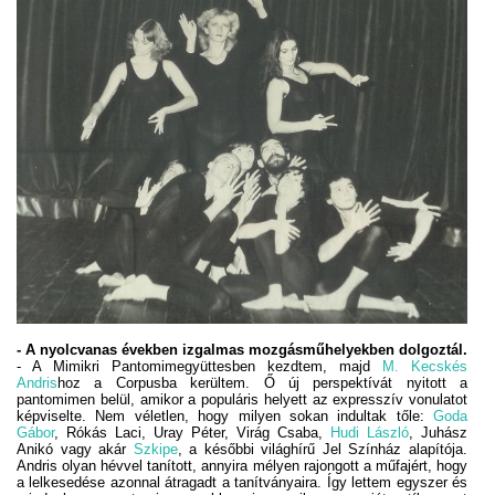
- A nyolcvanas években izgalmas mozgásműhelyekben dolgoztál.
- A Mimikri Pantomimegyüttesben kezdtem, majd
M. Kecskés
Andris
hoz a Corpusba kerültem. Ő új perspektívát nyitott a
pantomimen belül, amikor a populáris helyett az expresszív vonulatot
képviselte. Nem véletlen, hogy milyen sokan indultak tőle:
Goda
Gábor
, Rókás Laci, Uray Péter, Virág Csaba,
Hudi László
, Juhász
Anikó vagy akár
Szkipe
, a későbbi világhírű Jel Színház alapítója.
Andris olyan hévvel tanított, annyira mélyen rajongott a műfajért, hogy
a lelkesedése azonnal átragadt a tanítványaira. Így lettem egyszer és