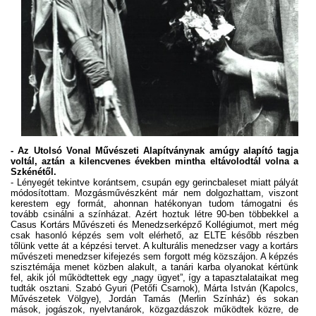
- Az Utolsó Vonal Művészeti Alapítványnak amúgy alapító tagja
voltál, aztán a kilencvenes években mintha eltávolodtál volna a
Szkénétől.
- Lényegét tekintve korántsem, csupán egy gerincbaleset miatt pályát
módosítottam. Mozgásművészként már nem dolgozhattam, viszont
kerestem egy formát, ahonnan hatékonyan tudom támogatni és
tovább csinálni a színházat. Azért hoztuk létre 90-ben többekkel a
Casus Kortárs Művészeti és Menedzserképző Kollégiumot, mert még
csak hasonló képzés sem volt elérhető, az ELTE később részben
tőlünk vette át a képzési tervet. A kulturális menedzser vagy a kortárs
művészeti menedzser kifejezés sem forgott még közszájon. A képzés
szisztémája menet közben alakult, a tanári karba olyanokat kértünk
fel, akik jól működtettek egy „nagy ügyet”, így a tapasztalataikat meg
tudták osztani. Szabó Gyuri (Petőfi Csarnok), Márta István (Kapolcs,
Művészetek Völgye), Jordán Tamás (Merlin Színház) és sokan
mások, jogászok, nyelvtanárok, közgazdászok működtek közre, de