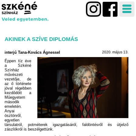
AKINEK A SZÍVE DIPLOMÁS
interjú Tana-Kovács Ágnessel
2020. május 13.
Éppen tíz éve
a Szkéné
Színház
művészeti
vezetője, de
az ő története
jóval régebben
kezdődött a
Műegyetem
második
emeletén.
Anyai
ösztönről,
egyetlen
társulatról, potméterek igazgatásáról, faldöntésről és útjelző
zászlókról is beszélgettünk.