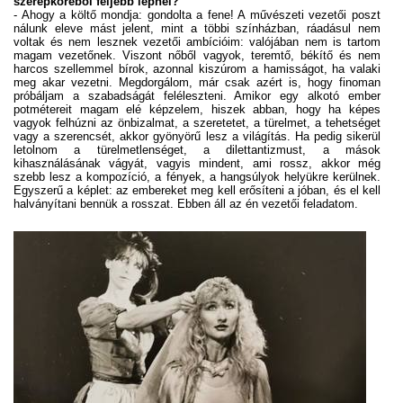
szerepköréből feljebb lépnél?
- Ahogy a költő mondja: gondolta a fene! A művészeti vezetői poszt
nálunk eleve mást jelent, mint a többi színházban, ráadásul nem
voltak és nem lesznek vezetői ambícióim: valójában nem is tartom
magam vezetőnek. Viszont nőből vagyok, teremtő, békítő és nem
harcos szellemmel bírok, azonnal kiszúrom a hamisságot, ha valaki
meg akar vezetni. Megdorgálom, már csak azért is, hogy finoman
próbáljam a szabadságát feléleszteni. Amikor egy alkotó ember
potmétereit magam elé képzelem, hiszek abban, hogy ha képes
vagyok felhúzni az önbizalmat, a szeretetet, a türelmet, a tehetséget
vagy a szerencsét, akkor gyönyörű lesz a világítás. Ha pedig sikerül
letolnom a türelmetlenséget, a dilettantizmust, a mások
kihasználásának vágyát, vagyis mindent, ami rossz, akkor még
szebb lesz a kompozíció, a fények, a hangsúlyok helyükre kerülnek.
Egyszerű a képlet: az embereket meg kell erősíteni a jóban, és el kell
halványítani bennük a rosszat. Ebben áll az én vezetői feladatom.