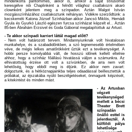
mindenkorra pantomimes, akkor is, amikor a saját stílusomat
keresgélve női Chaplinként a felnőtt világhoz csatlakozni akaró
clownként jelentem meg a színpadon. Aztán Malgot István
mozgásszínházához csatlakoztunk néhányan. Vidékre szerződtünk: a
kecskeméti Katona József Színházban akkor Jancsó Miklós, Hernádi
Gyula és Gyurkó László egészen furcsa színházat képzelt el... Aztán
85-ben Ábrahám Erzsivel és Goda Gáborral megalapítottuk az Artust.
- Te akkor színpadi karriert láttál magad előtt?
- Nem volt határozott tervem. Mindannyiunknak volt hivatalosan
munkahelye, és a szabadidőnkben, a szó legnemesebb értelmében
véve, de mégis lelkes amatőrökként űztük ezt a tevékenységet. A
hobbi persze komolyabbá vált, de hosszú időnek kellett eltelnie
ahhoz, hogy a színház főállású hivatássá váljon a számunkra. Az
elhivatottság érzése ott volt a szívünkben, de arra nem volt
lehetőség, hogy ebből meg is éljünk. Ez akkor nem zavart:
dolgoztunk, és a hétköznapjainkba teljes odaadással beillesztettük a
próbákat, az éjszakába nyúló beszélgetéseket, önmagunk képzését,
a kitekintést és minden mást.
- Az Artusban
végzett
tevékenységed
mellett a bécsi
Theater Brett
színpadán
önálló esttel is
jelentkeztél. A
külföldi pálya
lehetősége