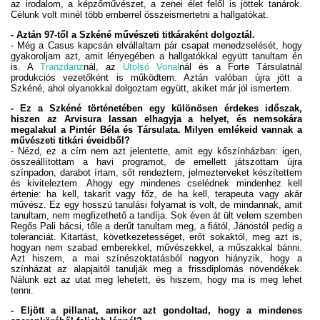
az irodalom, a képzőművészet, a zenei élet felől is jöttek tanárok.
Célunk volt minél több emberrel összeismertetni a hallgatókat.
- Aztán 97-től a Szkéné művészeti titkáraként dolgoztál.
- Még a Casus kapcsán elvállaltam pár csapat menedzselését, hogy
gyakoroljam azt, amit lényegében a hallgatókkal együtt tanultam én
is. A
Tranzdanz
nál, az
Utolsó Vonal
nál és a Forte Társulatnál
produkciós vezetőként is működtem. Aztán valóban újra jött a
Szkéné, ahol olyanokkal dolgoztam együtt, akiket már jól ismertem.
- Ez a Szkéné történetében egy különösen érdekes időszak,
hiszen az Arvisura lassan elhagyja a helyet, és nemsokára
megalakul a Pintér Béla és Társulata. Milyen emlékeid vannak a
művészeti titkári éveidből?
- Nézd, ez a cím nem azt jelentette, amit egy kőszínházban: igen,
összeállítottam a havi programot, de emellett játszottam újra
színpadon, darabot írtam, sőt rendeztem, jelmezterveket készítettem
és kiviteleztem. Ahogy egy mindenes cselédnek mindenhez kell
értenie: ha kell, takarít vagy főz, de ha kell, terapeuta vagy akár
művész. Ez egy hosszú tanulási folyamat is volt, de mindannak, amit
tanultam, nem megfizethető a tandíja. Sok éven át ült velem szemben
Regős Pali bácsi, tőle a derűt tanultam meg, a fiától, Jánostól pedig a
toleranciát. Kitartást, következetességet, erőt sokaktól, meg azt is,
hogyan nem szabad emberekkel, művészekkel, a műszakkal bánni.
Azt hiszem, a mai színészoktatásból nagyon hiányzik, hogy a
színházat az alapjaitól tanulják meg a frissdiplomás növendékek.
Nálunk ezt az utat meg lehetett, és hiszem, hogy ma is meg lehet
tenni.
- Eljött a pillanat, amikor azt gondoltad, hogy a mindenes