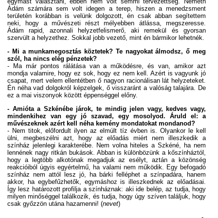
egymást választani, ebben nem volt semmi tervezettség. Németh
Ádám számára sem volt idegen a terep, hiszen a menedzsment
területén korábban is velünk dolgozott, én csak abban segítettem
neki, hogy a művészeti részt mélyebben átlássa, megszeresse.
Ádám rapid, azonnali helyzetfelismerő, aki remekül és gyorsan
szervült a helyzethez. Sokkal jobb vezető, mint én bármikor lehetnék.
- Mi a munkamegosztás köztetek? Te nagyokat álmodsz, ő meg
szól, ha nincs elég pénzetek?
- Ma már pontos rálátása van a működésre, és van, amikor azt
mondja valamire, hogy ez sok, hogy ez nem kell. Azért is vagyunk jó
csapat, mert velem ellentétben ő nagyon racionálisan lát helyzeteket.
Én néha vad dolgokról képzelgek, ő visszaránt a valóság talajára. De
ez a mai viszonyok között éppenséggel előny.
- Amióta a Szkénébe járok, te mindig jelen vagy, kedves vagy,
mindenkihez van egy jó szavad, egy mosolyod. Áruld el: a
művészeknek azért kell néha kemény mondatokat mondanod?
- Nem titok, előfordult ilyen az elmúlt tíz évben is. Olyankor le kell
ülni, megbeszélni azt, hogy az előadás miért nem illeszkedik a
színház jelenlegi karakterébe. Nem volna hiteles a Szkéné, ha nem
lennének nagy ritkán bukások. Abban is különbözünk a kőszínháztól,
hogy a legtöbb alkotónak megadjuk az esélyt, aztán a közönség
reakcióiból úgyis egyértelmű, ha valami nem működik. Egy befogadó
színház nem attól lesz jó, ha bárki felléphet a színpadára, hanem
akkor, ha egybefűzhetők, egymáshoz is illeszkednek az előadásai.
Így lesz határozott profilja a színháznak: aki ide belép, az tudja, hogy
milyen minőséggel találkozik, és tudja, hogy úgy szíven találjuk, hogy
csak győzzön utána hazamenni! (
nevet
)
-