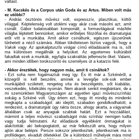
váltást.
- M. Kecskés és a Corpus után Goda és az Artus. Miben volt más
ez utóbbi?
- András ösztönös művész volt, expresszív, plasztikus, költői
világgal. Képtelenség volt utolérni vagy akár csak másolni azt, amit
csinált. Gábor tudatosabban komponált, a formavilágával másféle
világba léptetett bennünket, amikor erőteljes filozófiai és dramaturgiai
erőt vitt a munkába. Amit akkor csináltunk, egészen újszerűnek
tűnhetett a néző számára. Abban tökéletesen biztos vagyok, hogy a
Vakok
vagy
Az apokaliptuszfa virágai
című előadásaink ma is, sőt
ma különösen megállnák a helyüket. Az egyetemes kultúrából
fakadtak ezek a munkák, egyfajta szakralitás jellemezte őket. Valami,
ami minden időben torokszorító és személyes út a katarzis felé.
- Akkor éreztétek, hogy nagyon más, amit ti csináltok?
- Ezt soha nem fogalmaztuk meg így. És itt már a Szkénéről, a
közegről is kell beszélni, aminek a levegője sok-sok ember
munkájából született, rengeteg vita és beszélgetés, sőt kiabálás,
veszekedés, kibékülés nyomán. Nem akarok senkit megbántani, de a
mi szemünkben Magyarországon az egyetlen igazi művészszínház
sokáig a Szkéné volt. Úgy értem ezt, hogy itt mindig és mindenki
megkapta a szabadságot: aki idejött, szabadon gondolkodhatott, a
rendezést, a dramaturgiát úgy rakta össze, ahogy akarta, a vágyainak
általában csak az anyagiak szabtak határt. Ezt a hozzáállást,
mármint a teljes művészi szabadságot más színház nemigen tudta
vagy tudja felmutatni. Az előadások egyébként önmagukat is
alakították: aki bekopogtatott, az már felkészült arra, hogy milyen
ajtón akar belépni. Persze sokszor jelentkeztek, jelentkeznek ma is
profilidegen, elvadult ötletekkel. De a különböző műhelyek mára mind