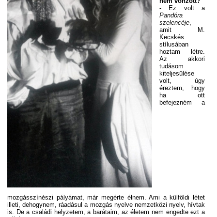
nem vonzott?
- Ez volt a
Pandóra
szelencéje
,
amit M.
Kecskés
stílusában
hoztam létre.
Az akkori
tudásom
kiteljesülése
volt, úgy
éreztem, hogy
ha ott
befejezném a
mozgásszínészi pályámat, már megérte élnem. Ami a külföldi létet
illeti, dehogynem, ráadásul a mozgás nyelve nemzetközi nyelv, hívtak
is. De a családi helyzetem, a barátaim, az életem nem engedte ezt a