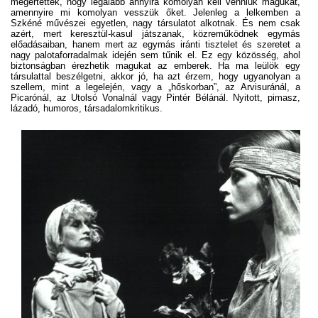
megértették, hogy legalább annyira komolyan kell venniük magukat,
amennyire mi komolyan vesszük őket. Jelenleg a lelkemben a
Szkéné művészei egyetlen, nagy társulatot alkotnak. És nem csak
azért, mert keresztül-kasul játszanak, közreműködnek egymás
előadásaiban, hanem mert az egymás iránti tisztelet és szeretet a
nagy palotaforradalmak idején sem tűnik el. Ez egy közösség, ahol
biztonságban érezhetik magukat az emberek. Ha ma leülök egy
társulattal beszélgetni, akkor jó, ha azt érzem, hogy ugyanolyan a
szellem, mint a legelején, vagy a „hőskorban”, az Arvisuránál, a
Picarónál, az Utolsó Vonalnál vagy Pintér Bélánál. Nyitott, pimasz,
lázadó, humoros, társadalomkritikus.