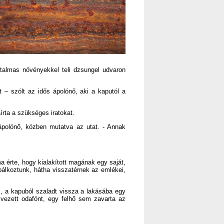
atalmas növényekkel teli dzsungel udvaron
 – szólt az idős ápolónő, aki a kaputól a
írta a szükséges iratokat.
 ápolónő, közben mutatva az utat. - Annak
a érte, hogy kialakított magának egy saját,
óbálkoztunk, hátha visszatérnek az emlékei,
ól, a kapuból szaladt vissza a lakásába egy
élvezett odafönt, egy felhő sem zavarta az