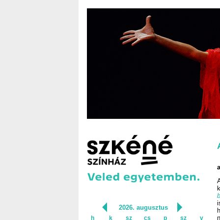
2026. augusztus
h
k
sz
cs
p
sz
v