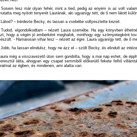
- Sosem lesz már olyan fehér, mint a tied, pedig az enyém is az volt valam
utatta meg nyitott tenyerét Laurának, aki ugyanígy tett, de ő nem látott külö
 Látod? – kérdezte Becky, és lassan a zsebébe süllyesztette kezeit.
- Tudod, elgondolkodtam – nézett Laura szemébe. Ha egy könyvben élhetn
zt, hogy a végén jó emberként meghalok, minthogy egy szörnyetegként tovább
észült. - Hamarosan vihar lesz – nézett az égre. Laura ugyanígy tett, de ő mé
 Jobb, ha lassan elindulsz, hogy ne ázz el – szólt Becky, és elindult az intéze
Laura még a visszavezető úton sem gondolta, hogy a mai nap eshet, de éppho
keresztül látta, ahogyan egy csapat semmiből előkerülő fekete felhő villám
ralmat az égben, és mindenen, ami alatta van.