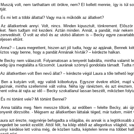
 Muszáj volt, nem tarthattam ott örökre, nem? El kellett mennie, így is túl s
tját.
 És mi lett a többi állattal? Vagy ma is működik az állatkert?
- Az állatkertnek annyi. Volt, nincs. Minden kipusztult, tönkrement. Előszö
őket. Nem tudtam mit kezdeni. Aztán minden. Annát, a pandát, már nekem k
szenvedését. Ő volt az első és az utolsó állatom is – Becky egyre zavartabb
eljesen eltűnt.
 Anna? – Laura megrettent, hiszen azt jól tudta, hogy az apjának, Bennek ké
Biztos vagy benne, hogy a pandát Annának hívták? – kérdezte halkan.
e Becky nem válaszolt. Folyamatosan a tenyerét babrálta, mintha valamit le s
edig újra megtalálta a fűcsomót. Laurának szörnyű gondolata támadt. Tudta mit
 Az állatkertben volt Ben nevű állat? – kérdezte végül Laura a tőle telhető l
- Ben a kutyám volt, egy valódi kóborkutya. Egyszer évekre eltűnt, majd 
igazinak, mintha szellemmé vált volna. Néha így ránéztem, és azt éreztem,
ent volna át rajta az idő – Becky szokatlanul lassan beszélt, miközben folyt
 És mi történt vele? Mi történt Bennel?
- Anna találta meg. Nem messze tőlünk, az erdőben – felelte Becky, aki új
enyerét dörzsölte. - Mégsem az állatkertben láttalak téged, már tudom, miért 
aura azt érezte, nagynénje befogadta a világába, és annak is a legtitkosabb 
ngedett be senkit ezelőtt. Attól félt, ha kilép ebből az allegorikus világból, 
Annyi kérdése lett volna még, de közben tudta, képtelen lenne ma többet hal
ezeit nézi.