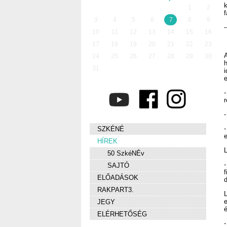
1
2
f
3
4
5
6
7
8
9
-
10
11
12
13
14
15
16
17
18
19
20
21
22
23
24
25
26
27
28
29
30
31
e
r
-
SZKÉNÉ
e
HÍREK
L
50 SzkéNÉv
-
SAJTÓ
f
ELŐADÁSOK
RAKPART3.
L
JEGY
é
ELÉRHETŐSÉG