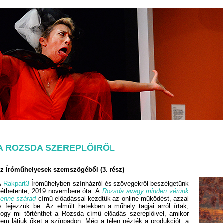
A ROZSDA SZEREPLŐIRŐL
az Íróműhelyesek szemszögéből (3. rész)
A
Rakpart3
Íróműhelyben színházról és szövegekről beszélgetünk
kéthetente, 2019 novembere óta. A
Rozsda avagy minden vérünk
benne szárad
című előadással kezdtük az online működést, azzal
is fejezzük be. Az elmúlt hetekben a műhely tagjai arról írtak,
hogy mi történthet a Rozsda című előadás szereplőivel, amikor
nem látjuk őket a színpadon. Még a télen nézték a produkciót, a