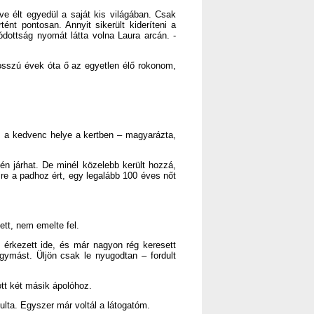
ve élt egyedül a saját kis világában. Csak
ént pontosan. Annyit sikerült kideríteni a
dottság nyomát látta volna Laura arcán. -
osszú évek óta ő az egyetlen élő rokonom,
 Ez a kedvenc helye a kertben – magyarázta,
 járhat. De minél közelebb került hozzá,
ire a padhoz ért, egy legalább 100 éves nőt
ett, nem emelte fel.
 érkezett ide, és már nagyon rég keresett
gymást. Üljön csak le nyugodtan – fordult
ott két másik ápolóhoz.
lta. Egyszer már voltál a látogatóm.