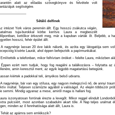
karantén alatt az előadás szövegkönyve és felvétele volt
antáziájuk segítségére.
--------------------------
Sétáló delfinek
Az intézet York város peremén állt. Egy hosszú zsákutca végén,
hatalmas tuja-burokkal körbe kerítve. Laura a megbeszélt
időpontban, kettőkor érkezett meg, már a kapuban várták őt. Beljebb, a h
gyetlen hosszú, fehér épület állt.
- A nagynénje lassan 20 éve lakik nálunk, és azóta egy látogatója sem volt
ecepcióig kísérte Laurát, ahol éppen befejezték a papírmunkákat.
 Említették a telefonban, mikor felhívtam önöket – felelte Laura, miközben alá
- Éppen ezért nem tudjuk, hogy fog reagálni a találkozásra – folytatta az
llenére, amin keresztül ment, az egyik legjobb magatartású betegünk.
assan kiértek a padokkal teli, árnyékos belső udvarra.
 A nagynénje, bár van egy stílusa, egy nagyon melegszívű nő, de annyi traum
iktív múltat. Teljesen száműzte agyából a valóságot. Az elején többször pr
de semmi. Mindig ugyanaz a mese, amiről maga is hallani fog.
aura iszonyatosan forrónak érezte a levegőt. Mikor reggel elindult Londonb
extra pulcsiért, most azonban szabadulni akart tőle. A Nap teljes uralmat 
gen, minden az ő fennhatósága alatt állt, Laura is.
- Tehát az apámra sem emlékszik?