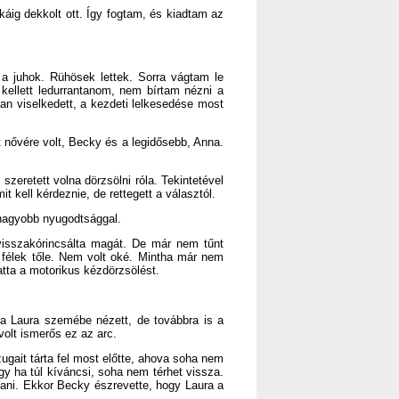
okáig dekkolt ott. Így fogtam, és kiadtam az
r a juhok. Rühösek lettek. Sorra vágtam le
ellett ledurrantanom, nem bírtam nézni a
an viselkedett, a kezdeti lelkesedése most
t nővére volt, Becky és a legidősebb, Anna.
zeretett volna dörzsölni róla. Tekintetével
 kell kérdeznie, de rettegett a választól.
egnagyobb nyugodtsággal.
visszakórincsálta magát. De már nem tűnt
 félek tőle. Nem volt oké. Mintha már nem
atta a motorikus kézdörzsölést.
ra Laura szemébe nézett, de továbbra is a
volt ismerős ez az arc.
zugait tárta fel most előtte, ahova soha nem
vagy ha túl kíváncsi, soha nem térhet vissza.
lani. Ekkor Becky észrevette, hogy Laura a