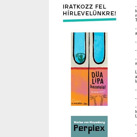
T
a
-
-
-
m
a
l
-
L
-