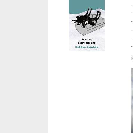
-
-
-
-
-
-