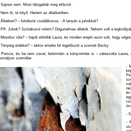
 Sajnos nem. Most látogatlak meg először.
 Nem itt, te lütyő. Hanem az állatkertben.
 Állatkert? – kérdezte csodálkozva. - A tanyán a juhokkal?
 Pff. Juhok? Szórakozol velem? Dögunalmas állatok. Nekem volt a legkirálya
 Mesélsz róla? – hajolt előrébb Laura, és minden erején azon volt, hogy végr
 Tényleg érdekel? – ekkor emelte fel legelőször a szemét Becky.
- Persze, és ha nem zavar, beleírnám a könyvembe is – válaszolta Laura, 
homályos szemébe.
- 
ké
Pe
sz
va
né
én
eg
cs
ús
- 
- 
us
az