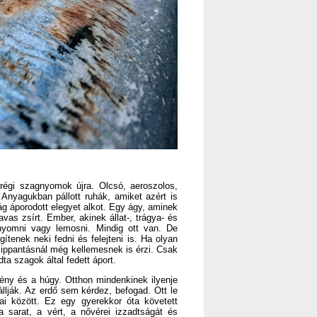
 régi szagnyomok újra. Olcsó, aeroszolos,
. Anyagukban pállott ruhák, amiket azért is
g áporodott elegyet alkot. Egy ágy, aminek
as zsírt. Ember, akinek állat-, trágya- és
lnyomni vagy lemosni. Mindig ott van. De
tenek neki fedni és felejteni is. Ha olyan
zippantásnál még kellemesnek is érzi. Csak
a szagok által fedett áport.
ény és a húgy. Otthon mindenkinek ilyenje
állják. Az erdő sem kérdez, befogad. Ott le
ai között. Ez egy gyerekkor óta követett
a sarat, a vért, a nővérei izzadtságát és