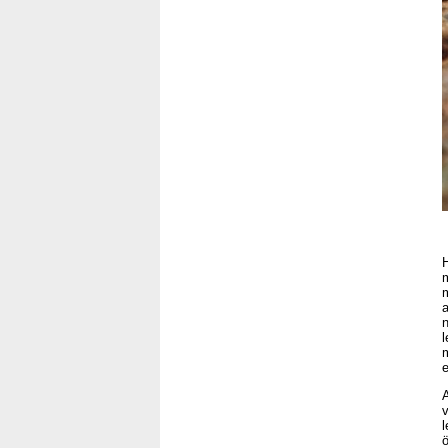
m
e
v