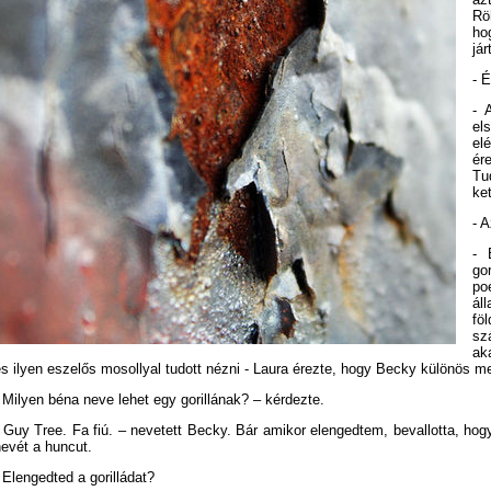
Rö
ho
já
- 
- 
el
el
ér
Tu
ke
- A
- 
go
po
ál
fö
sz
ak
s ilyen eszelős mosollyal tudott nézni - Laura érezte, hogy Becky különös mel
 Milyen béna neve lehet egy gorillának? – kérdezte.
 Guy Tree. Fa fiú. – nevetett Becky. Bár amikor elengedtem, bevallotta, hog
evét a huncut.
 Elengedted a gorilládat?