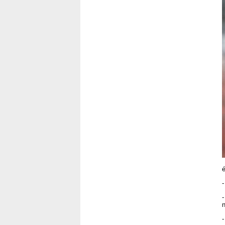
é
-
-
n
-