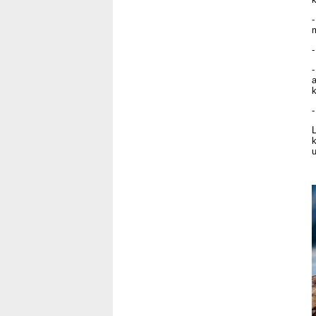
m
-
a
k
-
u