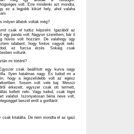
högséges volt. Erre mindenki azt mondta,
gy ez a legjobb kikúrt hely, ahol valaha
rtam.
És milyen állatok voltak még?
Amit csak el tudsz képzelni. Igazából az
ső egy panda volt. Nagyon szerettem, bár ő
ég hűvös volt hozzám. De valahogy úgy
eztem odabent, hogy fontos vagyok neki.
dod, ez furcsa érzés. Sokáig csak
ttesben voltunk.
ztán mi történt?
Egyszer csak beállított egy kurva nagy
rilla. Ilyen hatalmas nagy. És tudod mi a
én, hogy a legszelídebb volt az egész
latkertben. Sosem volt vele baj. Messzi
ldről érkezett, egyszer csak ott termett,
állás kellett neki. Vagy tudod, csak lógni
art valahol. Iszonyatosan béna neve volt,
egséggel beszél erről a gorilláról.
y csak kitalálta. De nem mondta el az igazi