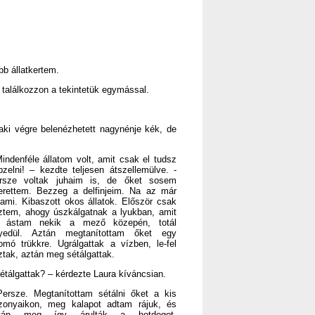
bb állatkertem.
e találkozzon a tekintetük egymással.
aki végre belenézhetett nagynénje kék, de
Mindenféle állatom volt, amit csak el tudsz
pzelni! – kezdte teljesen átszellemülve. -
rsze voltak juhaim is, de őket sosem
erettem. Bezzeg a delfinjeim. Na az már
lami. Kibaszott okos állatok. Először csak
ztem, ahogy úszkálgatnak a lyukban, amit
 ástam nekik a mező közepén, totál
yedül. Aztán megtanítottam őket egy
omó trükkre. Ugrálgattak a vízben, le-fel
ztak, aztán meg sétálgattak.
Sétálgattak? – kérdezte Laura kíváncsian.
Persze. Megtanítottam sétálni őket a kis
zonyaikon, meg kalapot adtam rájuk, és
tán meg így árulták a hotdogot.