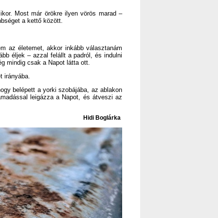
ikor. Most már örökre ilyen vörös marad –
nbséget a kettő között.
ém az életemet, akkor inkább választanám
 éljek – azzal felállt a padról, és indulni
g mindig csak a Napot látta ott.
t irányába.
gy belépett a yorki szobájába, az ablakon
támadással leigázza a Napot, és átveszi az
Hidi Boglárka