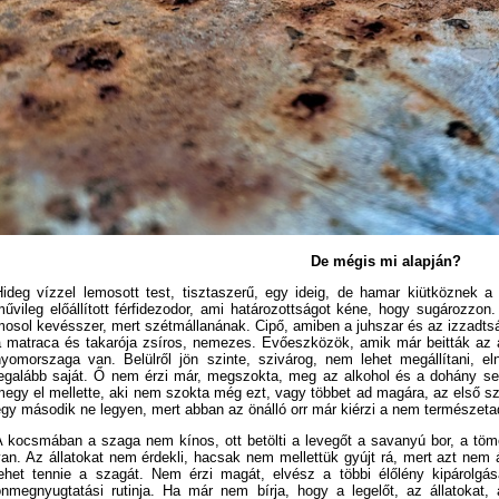
De mégis mi alapján?
Hideg vízzel lemosott test, tisztaszerű, egy ideig, de hamar kiütköznek a
űvileg előállított férfidezodor, ami határozottságot kéne, hogy sugározzon
mosol kevésszer, mert szétmállanának. Cipő, amiben a juhszar és az izzadtsá
a matraca és takarója zsíros, nemezes. Evőeszközök, amik már beitták az av
nyomorszaga van. Belülről jön szinte, szivárog, nem lehet megállítani, e
legalább saját. Ő nem érzi már, megszokta, meg az alkohol és a dohány segí
megy el mellette, aki nem szokta még ezt, vagy többet ad magára, az első s
gy második ne legyen, mert abban az önálló orr már kiérzi a nem természetadt
A kocsmában a szaga nem kínos, ott betölti a levegőt a savanyú bor, a töm
an. Az állatokat nem érdekli, hacsak nem mellettük gyújt rá, mert azt nem 
lehet tennie a szagát. Nem érzi magát, elvész a többi élőlény kipárolgás
önmegnyugtatási rutinja. Ha már nem bírja, hogy a legelőt, az állatokat, 