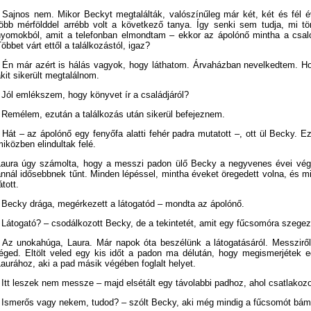
- Sajnos nem. Mikor Beckyt megtalálták, valószínűleg már két, két és fél é
több mérfölddel arrébb volt a következő tanya. Így senki sem tudja, mi tört
nyomokból, amit a telefonban elmondtam – ekkor az ápolónő mintha a csaló
öbbet várt ettől a találkozástól, igaz?
- Én már azért is hálás vagyok, hogy láthatom. Árvaházban nevelkedtem. H
kit sikerült megtalálnom.
 Jól emlékszem, hogy könyvet ír a családjáról?
 Remélem, ezután a találkozás után sikerül befejeznem.
 Hát – az ápolónő egy fenyőfa alatti fehér padra mutatott –, ott ül Becky.
iközben elindultak felé.
Laura úgy számolta, hogy a messzi padon ülő Becky a negyvenes évei végén
nnál idősebbnek tűnt. Minden lépéssel, mintha éveket öregedett volna, és m
átott.
- Becky drága, megérkezett a látogatód – mondta az ápolónő.
 Látogató? – csodálkozott Becky, de a tekintetét, amit egy fűcsomóra szegez
- Az unokahúga, Laura. Már napok óta beszélünk a látogatásáról. Messziről
téged. Eltölt veled egy kis időt a padon ma délután, hogy megismerjétek e
aurához, aki a pad másik végében foglalt helyet.
 Itt leszek nem messze – majd elsétált egy távolabbi padhoz, ahol csatlakoz
- Ismerős vagy nekem, tudod? – szólt Becky, aki még mindig a fűcsomót bámu